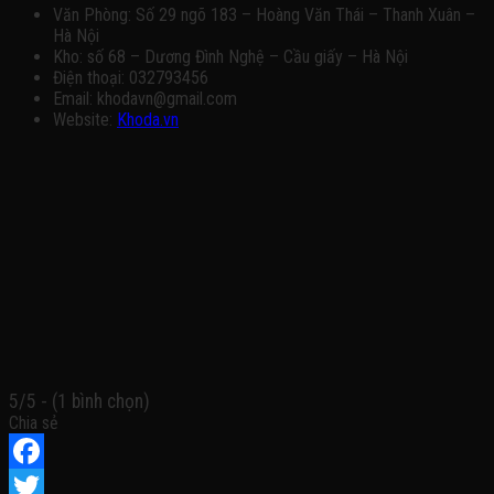
Văn Phòng: Số 29 ngõ 183 – Hoàng Văn Thái – Thanh Xuân –
Hà Nội
Kho: số 68 – Dương Đình Nghệ – Cầu giấy – Hà Nội
Điện thoại: 032793456
Email: khodavn@gmail.com
Website:
Khoda.vn
5/5 - (1 bình chọn)
Chia sẻ
Facebook