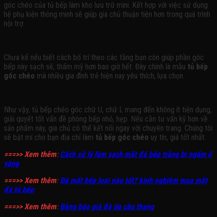
góc chéo của tủ bếp làm kho lưu trữ mini. Kết hợp với việc sử dụng
hệ phụ kiện thông minh sẽ giúp gia chủ thuận tiện hơn trong quá trình
nội trợ.
Chưa kể nếu biết cách bố trí theo các tầng bạn còn giúp phần góc
bếp này sạch sẽ, thẩm mỹ hơn bao giờ hết. Đây chính là mẫu
tủ bếp
góc chéo
mà nhiều gia đình trẻ hiện nay yêu thích, lựa chọn.
Như vậy, tủ bếp chéo góc chữ U, chữ L mang đến không ít tiện dụng,
giải quyết tốt vấn đề phòng bếp nhỏ, hẹp. Nếu cần tư vấn kỹ hơn về
sản phẩm này, gia chủ có thể kết nối ngay với chuyên trang. Chúng tôi
sẽ bật mí cho bạn địa chỉ làm
tủ bếp góc chéo
uy tín, giá tốt nhất.
===>> Xem thêm
:
Cách xử lý làm sạch mặt đá bếp trắng bị ngấm ố
vàng
===>> Xem thêm
:
Đá mặt bếp loại nào tốt? kinh nghiệm mua mặt
đá tủ bếp
===>> Xem thêm
:
Bảng báo giá đá ốp cầu thang