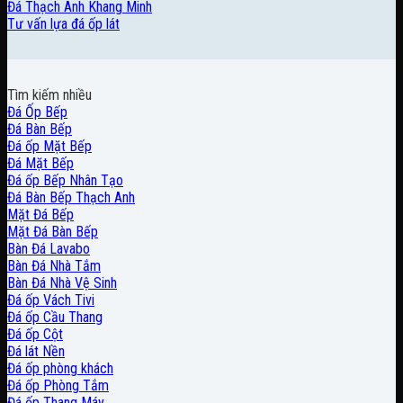
Đá Thạch Anh Khang Minh
Tư vấn lựa đá ốp lát
Tìm kiếm nhiều
Đá Ốp Bếp
Đá Bàn Bếp
Đá ốp Mặt Bếp
Đá Mặt Bếp
Đá ốp Bếp Nhân Tạo
Đá Bàn Bếp Thạch Anh
Mặt Đá Bếp
Mặt Đá Bàn Bếp
Bàn Đá Lavabo
Bàn Đá Nhà Tắm
Bàn Đá Nhà Vệ Sinh
Đá ốp Vách Tivi
Đá ốp Cầu Thang
Đá ốp Cột
Đá lát Nền
Đá ốp phòng khách
Đá ốp Phòng Tắm
Đá ốp Thang Máy