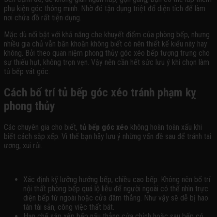
phụ kiện góc thông minh. Nhờ đó tận dụng triệt đổ diện tích để làm
nơi chứa đồ rất tiện dụng.
Mặc dù nổi bật với khả năng che khuyết điểm của phòng bếp, nhưng
nhiều gia chủ vẫn băn khoăn không biết có nên thiết kế kiểu này hay
không. Bởi theo quan niệm phong thủy góc xéo bếp tượng trưng cho
sự thiếu hụt, không trọn vẹn. Vậy nên cần hết sức lưu ý khi chọn làm
tủ bếp vát góc.
Cách bố trí tủ bếp góc xéo tránh phạm kỵ
phong thủy
Các chuyên gia cho biết,
tủ bếp góc xéo
không hoàn toàn xấu khi
biết cách sắp xếp. Vì thế bạn hãy lưu ý những vấn đề sau để tránh tai
ương, xui rủi.
Xác định kỹ lưỡng hướng bếp, chiều cao bếp. Không nên bố trí
nội thất phòng bếp quá lộ liễu để người ngoài có thể nhìn trực
diện bếp từ ngoài hoặc cửa đâm thẳng. Như vậy sẽ dễ bị hao
tán tài sản, công việc thất bát.
Hạn chế sắp xếp bếp nấu thẳng cửa chỉnh hoặc sau bếp có