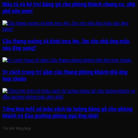
Mẫu tủ và kệ tivi bằng gỗ cho phòng khách chung cư, nhà
phố nên xem!
Cầu thang vuông và kính inox 4m, 5m cho nhà ống mẫu
nào đẹp sang?
5+ cách trang trí gầm cầu thang phòng khách nhà ống
hợp chuẩn
Tổng hợp một số mẫu vách ốp tường bằng gỗ cho phòng
khách và đầu giường phòng ngủ đẹp nhất
Tin tức tổng hợp