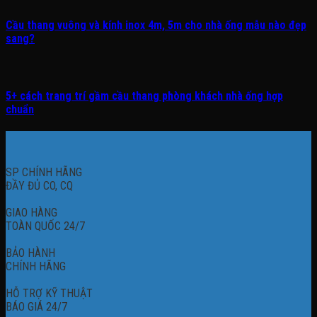
Cầu thang vuông và kính inox 4m, 5m cho nhà ống mẫu nào đẹp
sang?
5+ cách trang trí gầm cầu thang phòng khách nhà ống hợp
chuẩn
SP CHÍNH HÃNG
ĐẦY ĐỦ CO, CQ
GIAO HÀNG
TOÀN QUỐC 24/7
BẢO HÀNH
CHÍNH HÃNG
HỖ TRỢ KỸ THUẬT
BÁO GIÁ 24/7