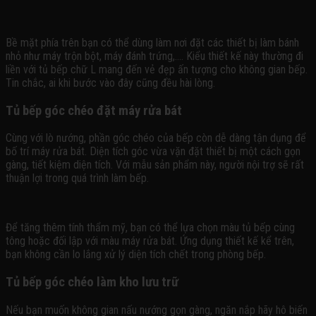
Bề mặt phía trên bạn có thể dùng làm nơi đặt các thiết bị làm bánh
nhỏ như máy trộn bột, máy đánh trứng,…. Kiểu thiết kế này thường đi
liền với tủ bếp chữ L mang đến vẻ đẹp ấn tượng cho không gian bếp.
Tin chắc, ai khi bước vào đây cũng đều hài lòng.
Tủ bếp góc chéo đặt máy rửa bát
Cùng với lò nướng, phần góc chéo của bếp còn dễ dàng tận dụng để
bố trí máy rửa bát. Diện tích góc vừa vặn đặt thiết bị một cách gọn
gàng, tiết kiệm diện tích. Với mẫu sản phẩm này, người nội trợ sẽ rất
thuận lợi trong quá trình làm bếp.
Để tăng thêm tính thẩm mỹ, bạn có thể lựa chọn màu tủ bếp cùng
tông hoặc đối lập với màu máy rửa bát. Ứng dụng thiết kế kể trên,
bạn không cần lo lắng xử lý diện tích chết trong phòng bếp.
Tủ bếp góc chéo làm kho lưu trữ
Nếu bạn muốn không gian nấu nướng gọn gàng, ngăn nắp hãy hô biến