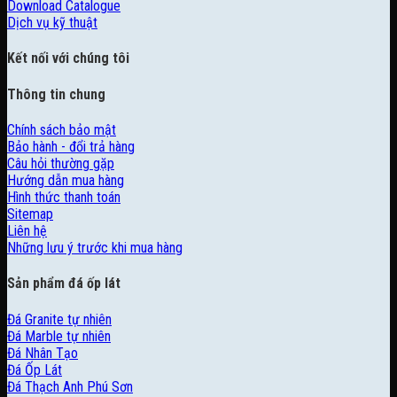
Download Catalogue
Dịch vụ kỹ thuật
Kết nối với chúng tôi
Thông tin chung
Chính sách bảo mật
Bảo hành - đổi trả hàng
Câu hỏi thường gặp
Hướng dẫn mua hàng
Hình thức thanh toán
Sitemap
Liên hệ
Những lưu ý trước khi mua hàng
Sản phẩm đá ốp lát
Đá Granite tự nhiên
Đá Marble tự nhiên
Đá Nhân Tạo
Đá Ốp Lát
Đá Thạch Anh Phú Sơn