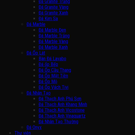
Đá Granite Trắng
Đá Granite Vàng
Đá Granite Xanh
Đá Kim Sa
Đá Marble
Đá Marble Đen
Đá Marble Trắng
Đá Marble Vàng
Đá Marble Xanh
Đá Ốp Lát
Bàn Đá Lavabo
Đá ốp Bếp
Đá Ốp Cầu Thang
Đá Ốp Mặt Tiền
Đá Ốp Mộ
Đá Ốp Vách Tivi
Đá Nhân Tạo
Đá Thạch Anh Phú Sơn
Đá Thạch Anh Khang Minh
Đá Thạch Anh Vicostone
Đá Thạch Anh Vinaquartz
Đá Nhân Tạo Thường
Đá Onyx
Thư viện