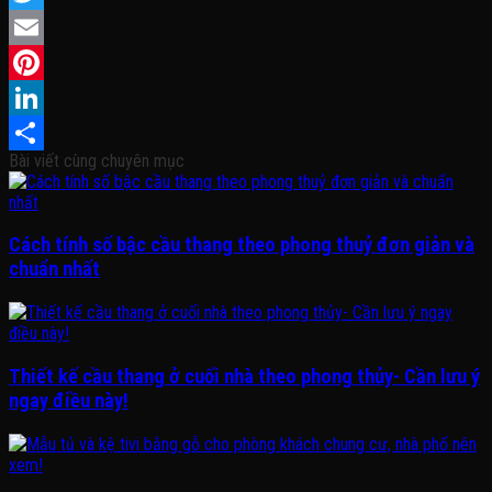
Twitter
Email
Pinterest
LinkedIn
Bài viết cùng chuyên mục
Share
Cách tính số bậc cầu thang theo phong thuỷ đơn giản và
chuẩn nhất
Thiết kế cầu thang ở cuối nhà theo phong thủy- Cần lưu ý
ngay điều này!