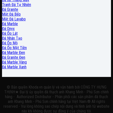
Tranh Đá Tự Nhiên
Đá Granite
Mặt Đá Bếp
Mặt Đá Lavabo
Đá Marble
Đá Onyx
Đá Ốp Lát
Đá Nhân Tạo
Đá Ốp Mộ
Đá Ốp Mặt Tiền
Đá Marble Đen
Đá Granite Đen
Đá Marble Vàng
Đá Marble Xanh
© Bản quyền Khoda.vn quản lý và vận hành bởi CÔNG TY HƯNG
THỊNH★ Đại lý ủy quyền đá thạch anh Khang Minh - Phú Sơn chính
hãng - Authorized Distributor - Phân phối các sản phẩm đá thạch
anh Khang Minh - Phú Sơn chính hãng tại Việt Nam.® All rights
reserved - Vui lòng không sao chép nội dung và hình ảnh từ website
này khi không được sự đồng ý của chúng tôi.