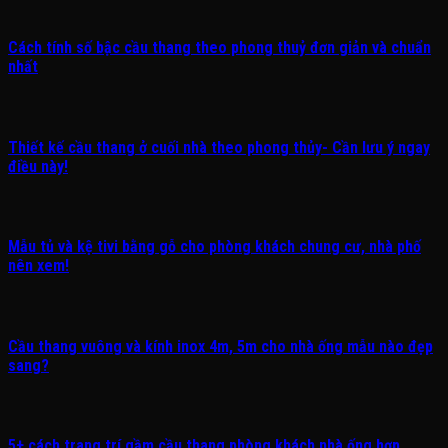
Cách tính số bậc cầu thang theo phong thuỷ đơn giản và chuẩn
nhất
Thiết kế cầu thang ở cuối nhà theo phong thủy- Cần lưu ý ngay
điều này!
Mẫu tủ và kệ tivi bằng gỗ cho phòng khách chung cư, nhà phố
nên xem!
Cầu thang vuông và kính inox 4m, 5m cho nhà ống mẫu nào đẹp
sang?
5+ cách trang trí gầm cầu thang phòng khách nhà ống hợp