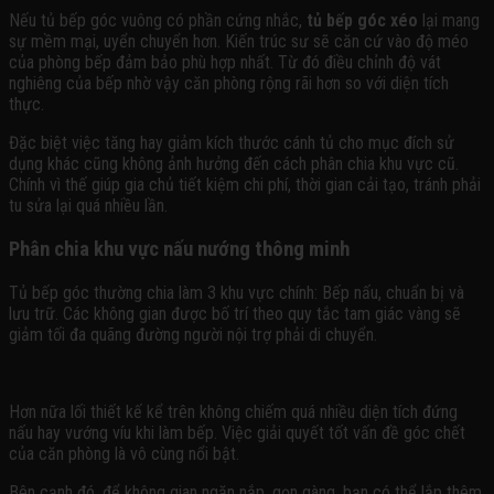
Nếu tủ bếp góc vuông có phần cứng nhắc,
tủ bếp góc xéo
lại mang
sự mềm mại, uyển chuyển hơn. Kiến trúc sư sẽ căn cứ vào độ méo
của phòng bếp đảm bảo phù hợp nhất. Từ đó điều chỉnh độ vát
nghiêng của bếp nhờ vậy căn phòng rộng rãi hơn so với diện tích
thực.
Đặc biệt việc tăng hay giảm kích thước cánh tủ cho mục đích sử
dụng khác cũng không ảnh hưởng đến cách phân chia khu vực cũ.
Chính vì thế giúp gia chủ tiết kiệm chi phí, thời gian cải tạo, tránh phải
tu sửa lại quá nhiều lần.
Phân chia khu vực nấu
nướng
thông minh
Tủ bếp góc thường chia làm 3 khu vực chính: Bếp nấu, chuẩn bị và
lưu trữ. Các không gian được bố trí theo quy tắc tam giác vàng sẽ
giảm tối đa quãng đường người nội trợ phải di chuyển.
Hơn nữa lối thiết kế kể trên không chiếm quá nhiều diện tích đứng
nấu hay vướng víu khi làm bếp. Việc giải quyết tốt vấn đề góc chết
của căn phòng là vô cùng nổi bật.
Bên cạnh đó, để không gian ngăn nắp, gọn gàng, bạn có thể lắp thêm