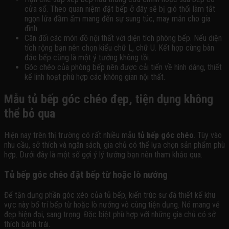
cửa sổ. Theo quan niệm đặt bếp ở đây sẽ bị gió thổi làm tắt
ngọn lửa đầm ấm mang đến sự sung túc, may mắn cho gia
đình.
Cân đối các món đồ nội thất với diện tích phòng bếp. Nếu diện
tích rộng bạn nên chọn kiểu chữ L, chữ U. Kết hợp cùng bàn
đảo bếp cũng là một ý tưởng không tồi.
Góc chéo của phòng bếp nên được cải tiến về hình dáng, thiết
kế linh hoạt phù hợp các không gian nội thất.
Mẫu tủ bếp góc chéo đẹp, tiện dụng không
thể bỏ qua
Hiện nay trên thị trường có rất nhiều mẫu
tủ bếp góc chéo
. Tùy vào
nhu cầu, sở thích và ngân sách, gia chủ có thể lựa chọn sản phẩm phù
hợp. Dưới đây là một số gợi ý lý tưởng bạn nên tham khảo qua.
Tủ bếp góc chéo đặt bếp từ hoặc lò nướng
Để tận dụng phần góc xéo của tủ bếp, kiến trúc sư đã thiết kế khu
vực này bố trí bếp từ hoặc lò nướng vô cùng tiện dụng. Nó mang vẻ
đẹp hiện đại, sang trọng. Đặc biệt phù hợp với những gia chủ có sở
thích bánh trái.