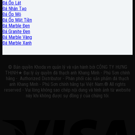
Đá Ốp Lát
Đá Nhân Tạo
Đá Ốp Mộ
Đá Ốp Mặt Tiền
Đá Marble Đen
Đá Granite Đen
Đá Marble Vàng
Đá Marble Xanh
© Bản quyền Khoda.vn quản lý và vận hành bởi CÔNG TY HƯNG
THỊNH★ Đại lý ủy quyền đá thạch anh Khang Minh - Phú Sơn chính
hãng - Authorized Distributor - Phân phối các sản phẩm đá thạch
anh Khang Minh - Phú Sơn chính hãng tại Việt Nam.® All rights
reserved - Vui lòng không sao chép nội dung và hình ảnh từ website
này khi không được sự đồng ý của chúng tôi.