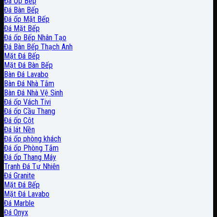
Đá Ốp Bếp
Đá Bàn Bếp
Đá ốp Mặt Bếp
Đá Mặt Bếp
Đá ốp Bếp Nhân Tạo
Đá Bàn Bếp Thạch Anh
Mặt Đá Bếp
Mặt Đá Bàn Bếp
Bàn Đá Lavabo
Bàn Đá Nhà Tắm
Bàn Đá Nhà Vệ Sinh
Đá ốp Vách Tivi
Đá ốp Cầu Thang
Đá ốp Cột
Đá lát Nền
Đá ốp phòng khách
Đá ốp Phòng Tắm
Đá ốp Thang Máy
Tranh Đá Tự Nhiên
Đá Granite
Mặt Đá Bếp
Mặt Đá Lavabo
Đá Marble
Đá Onyx