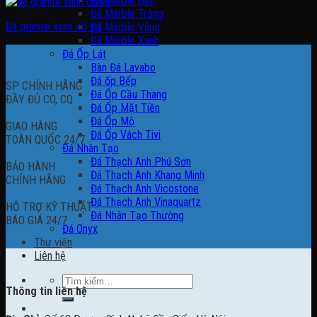
Đá Marble Đen
Đá Marble Trắng
Đá granite xanh cổ vịt
Đá Marble Vàng
Đá Marble Xanh
Đá Ốp Lát
Bàn Đá Lavabo
Đá ốp Bếp
SP CHÍNH HÃNG
Đá Ốp Cầu Thang
ĐẦY ĐỦ CO, CQ
Đá Ốp Mặt Tiền
Đá Ốp Mộ
GIAO HÀNG
Đá Ốp Vách Tivi
TOÀN QUỐC 24/7
Đá Nhân Tạo
Đá Thạch Anh Phú Sơn
BẢO HÀNH
Đá Thạch Anh Khang Minh
CHÍNH HÃNG
Đá Thạch Anh Vicostone
Đá Thạch Anh Vinaquartz
HỖ TRỢ KỸ THUẬT
Đá Nhân Tạo Thường
BÁO GIÁ 24/7
Đá Onyx
Thư viện
Liên hệ
Tìm
Thông tin liên hệ
kiếm: