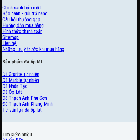
Chính sách bảo mật
Bảo hành - đổi trả hàng
Câu hỏi thường gặp
Hướng dẫn mua hàng
Hình thức thanh toán
Sitemap
Liên hệ
Những lưu ý trước khi mua hàng
Sản phẩm đá ốp lát
Đá Granite tự nhiên
Đá Marble tự nhiên
Đá Nhân Tạo
Đá Ốp Lát
Đá Thạch Anh Phú Sơn
Đá Thạch Anh Khang Minh
Tư vấn lựa đá ốp lát
Tìm kiếm nhiều