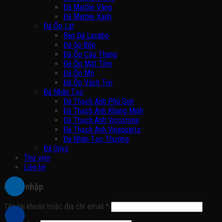
Đá Marble Vàng
Đá Marble Xanh
Đá Ốp Lát
Bàn Đá Lavabo
Đá ốp Bếp
Đá Ốp Cầu Thang
Đá Ốp Mặt Tiền
Đá Ốp Mộ
Đá Ốp Vách Tivi
Đá Nhân Tạo
Đá Thạch Anh Phú Sơn
Đá Thạch Anh Khang Minh
Đá Thạch Anh Vicostone
Đá Thạch Anh Vinaquartz
Đá Nhân Tạo Thường
Đá Onyx
Thư viện
Liên hệ
Đăng nhập
Tên tài khoản hoặc địa chỉ email
*