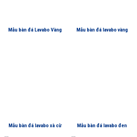
Mẫu bàn đá Lavabo Vàng
Mẫu bàn đá lavabo vàng
Hoàng Gia
thủy tinh
Mẫu bàn đá lavabo xà cừ
Mẫu bàn đá lavabo đen
xanh đen
chỉ trắng(tia chớp)