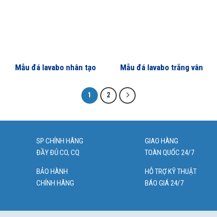
Mẫu đá lavabo nhân tạo
Mẫu đá lavabo trắng vân
đẹp
mây
1
2
SP CHÍNH HÃNG
GIAO HÀNG
ĐẦY ĐỦ CO, CQ
TOÀN QUỐC 24/7
BẢO HÀNH
HỖ TRỢ KỸ THUẬT
CHÍNH HÃNG
BÁO GIÁ 24/7