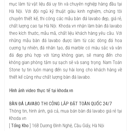
mục làm từ vật liệu đá uy tín và chuyên nghiệp hàng đầu tại
Hà Nội. Với đội ngũ kỹ thuật giàu kinh nghiệm, chúng tôi
chuyên thiết kế, thi công các mẫu bàn đá lavabo đẹp, giá rẻ,
chất lượng cao tại Hà Nội. Khoda.vn nhận làm bàn đá lavabo
theo kích thước, mẫu mã, chất liệu khách hàng yêu cầu. Với
những mẫu bàn đá lavabo được làm từ các dòng đá hoa
cương tự nhiên, đá nhân tạo, đá marble có màu sắc và vân
đá đẹp phù hợp với từng không gian, sẽ mang đến cho
không gian phòng tắm sự sạch sẽ và sang trọng. Nam Toán
Stone tự tin luôn mang đến sự hài long cho khách hàng về
thiết kế cũng như chất lượng bàn đá lavabo.
Hình ảnh video thực tế tại khoda.vn
BÀN ĐÁ LAVABO THI CÔNG LẮP ĐẶT TOÀN QUỐC 24/7
Thông tin, hình ảnh, giá cả, mua bán bàn đá lavabo
giá rẻ tại
Khoda.vn
[
Tổng Kho
] 16B Dương Đình Nghệ, Cầu Giấy, Hà Nội