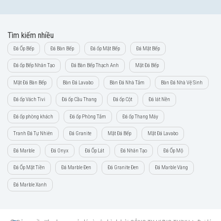
Tìm kiếm nhiều
Đá Ốp Bếp
Đá Bàn Bếp
Đá ốp Mặt Bếp
Đá Mặt Bếp
Đá ốp Bếp Nhân Tạo
Đá Bàn Bếp Thạch Anh
Mặt Đá Bếp
Mặt Đá Bàn Bếp
Bàn Đá Lavabo
Bàn Đá Nhà Tắm
Bàn Đá Nhà Vệ Sinh
Đá ốp Vách Tivi
Đá ốp Cầu Thang
Đá ốp Cột
Đá lát Nền
Đá ốp phòng khách
Đá ốp Phòng Tắm
Đá ốp Thang Máy
Tranh Đá Tự Nhiên
Đá Granite
Mặt Đá Bếp
Mặt Đá Lavabo
Đá Marble
Đá Onyx
Đá Ốp Lát
Đá Nhân Tạo
Đá Ốp Mộ
Đá Ốp Mặt Tiền
Đá Marble Đen
Đá Granite Đen
Đá Marble Vàng
Đá Marble Xanh