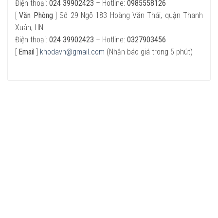
Điện thoại:
024 39902423
– Hotline:
0985558126
[
Văn Phòng
] Số 29 Ngõ 183 Hoàng Văn Thái, quận Thanh
Xuân, HN
Điện thoại:
024 39902423
– Hotline:
0327903456
[
Email
]
khodavn@gmail.com
(Nhận báo giá trong 5 phút)