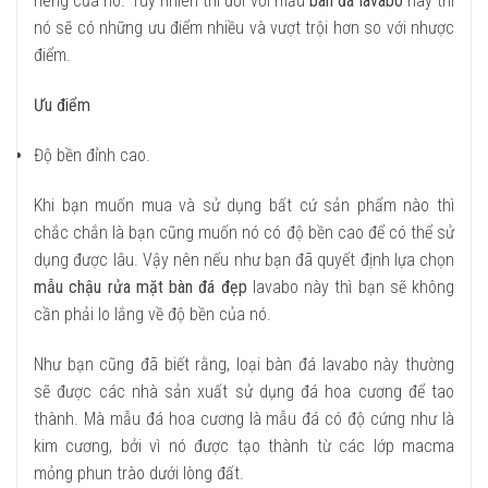
riêng của nó. Tuy nhiên thì đối với mẫu
bàn đá lavabo
này thì
nó sẽ có những ưu điểm nhiều và vượt trội hơn so với nhược
điểm.
Ưu điểm
Độ bền đỉnh cao.
Khi bạn muốn mua và sử dụng bất cứ sản phẩm nào thì
chắc chắn là bạn cũng muốn nó có độ bền cao để có thể sử
dụng được lâu. Vậy nên nếu như bạn đã quyết định lựa chọn
mẫu chậu rửa mặt bàn đá đẹp
lavabo này thì bạn sẽ không
cần phải lo lắng về độ bền của nó.
Như bạn cũng đã biết rằng, loại bàn đá lavabo này thường
sẽ được các nhà sản xuất sử dụng đá hoa cương để tao
thành. Mà mẫu đá hoa cương là mẫu đá có độ cứng như là
kim cương, bởi vì nó được tạo thành từ các lớp macma
mỏng phun trào dưới lòng đất.