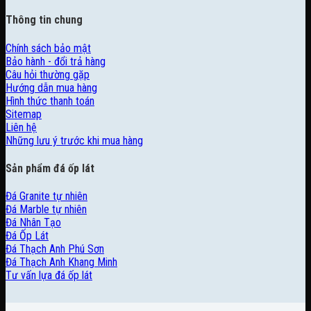
Thông tin chung
Chính sách bảo mật
Bảo hành - đổi trả hàng
Câu hỏi thường gặp
Hướng dẫn mua hàng
Hình thức thanh toán
Sitemap
Liên hệ
Những lưu ý trước khi mua hàng
Sản phẩm đá ốp lát
Đá Granite tự nhiên
Đá Marble tự nhiên
Đá Nhân Tạo
Đá Ốp Lát
Đá Thạch Anh Phú Sơn
Đá Thạch Anh Khang Minh
Tư vấn lựa đá ốp lát