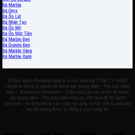
Đá Marble
Đá Onyx
Đá Ốp Lát
Đá Nhân Tạo
Đá Ốp Mộ
Đá Ốp Mặt Tiền
Đá Marble Đen
Đá Granite Đen
Đá Marble Vàng
Đá Marble Xanh
© Bản quyền Khoda.vn quản lý và vận hành bởi CÔNG TY HƯNG
THỊNH★ Đại lý ủy quyền đá thạch anh Khang Minh - Phú Sơn chính
hãng - Authorized Distributor - Phân phối các sản phẩm đá thạch
anh Khang Minh - Phú Sơn chính hãng tại Việt Nam.® All rights
reserved - Vui lòng không sao chép nội dung và hình ảnh từ website
này khi không được sự đồng ý của chúng tôi.