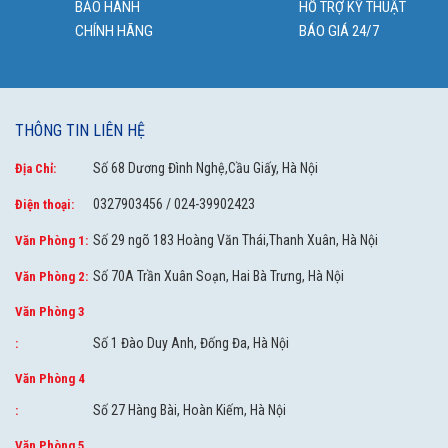
BẢO HÀNH
HỖ TRỢ KỸ THUẬT
CHÍNH HÃNG
BÁO GIÁ 24/7
THÔNG TIN LIÊN HỆ
Số 68 Dương Đình Nghệ,Cầu Giấy, Hà Nội
Địa Chỉ:
0327903456 / 024-39902423
Điện thoại:
Số 29 ngõ 183 Hoàng Văn Thái,Thanh Xuân, Hà Nội
Văn Phòng 1:
Số 70A Trần Xuân Soạn, Hai Bà Trưng, Hà Nội
Văn Phòng 2:
Văn Phòng 3
Số 1 Đào Duy Anh, Đống Đa, Hà Nội
:
Văn Phòng 4
Số 27 Hàng Bài, Hoàn Kiếm, Hà Nội
:
Văn Phòng 5