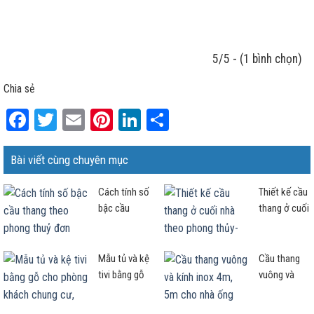
5/5 - (1 bình chọn)
Chia sẻ
Facebook
Twitter
Email
Pinterest
LinkedIn
Share
Bài viết cùng chuyên mục
Cách tính số
Thiết kế cầu
bậc cầu
thang ở cuối
thang theo
nhà theo
phong thuỷ
phong thủy-
đơn giản và
Cần lưu ý
Mẫu tủ và kệ
Cầu thang
chuẩn nhất
ngay điều
tivi bằng gỗ
vuông và
này!
cho phòng
kính inox
khách chung
4m, 5m cho