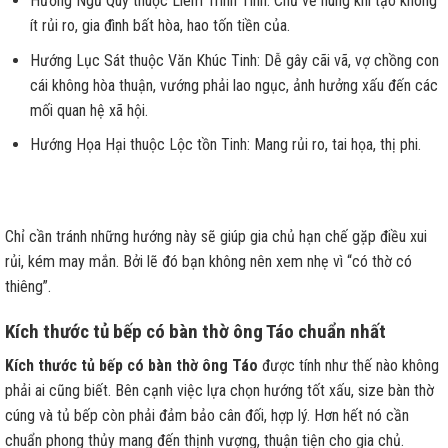
Hướng Ngũ Quỷ thuộc Liêm Trinh Tinh: Chủ về hung khí tạo không
ít rủi ro, gia đình bất hòa, hao tốn tiền của.
Hướng Lục Sát thuộc Văn Khúc Tinh: Dễ gây cãi vã, vợ chồng con
cái không hòa thuận, vướng phải lao ngục, ảnh hưởng xấu đến các
mối quan hệ xã hội.
Hướng Họa Hại thuộc Lộc tồn Tinh: Mang rủi ro, tai họa, thị phi.
Chỉ cần tránh những hướng này sẽ giúp gia chủ hạn chế gặp điều xui
rủi, kém may mắn. Bởi lẽ đó bạn không nên xem nhẹ vì “có thờ có
thiêng”.
Kích thước tủ bếp có bàn thờ ông Táo chuẩn nhất
Kích thước tủ bếp có bàn thờ ông Táo
được tính như thế nào không
phải ai cũng biết. Bên cạnh việc lựa chọn hướng tốt xấu, size bàn thờ
cúng và tủ bếp còn phải đảm bảo cân đối, hợp lý. Hơn hết nó cần
chuẩn phong thủy mang đến thịnh vượng, thuận tiện cho gia chủ.