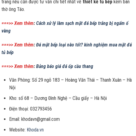
trang nếu cần được tư vấn chi tiết nhất về
thiết kế tủ bếp
kèm bàn
thờ ông Táo.
===>> Xem thêm
:
Cách xử lý làm sạch mặt đá bếp trắng bị ngấm ố
vàng
===>> Xem thêm
:
Đá mặt bếp loại nào tốt? kinh nghiệm mua mặt đá
tủ bếp
===>> Xem thêm
:
Bảng báo giá đá ốp cầu thang
Văn Phòng: Số 29 ngõ 183 – Hoàng Văn Thái – Thanh Xuân – Hà
Nội
Kho: số 68 – Dương Đình Nghệ – Cầu giấy – Hà Nội
Điện thoại: 032793456
Email: khodavn@gmail.com
Website:
Khoda.vn