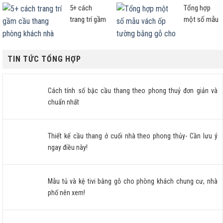
cư, nhà phố
nhà ống mẫu
5+ cách
Tổng hợp
nên xem!
nào đẹp
trang trí gầm
một số mẫu
sang?
cầu thang
vách ốp
phòng khách
tường bằng
nhà ống hợp
gỗ cho
TIN TỨC TỔNG HỢP
chuẩn
phòng khách
và đầu
giường
Cách tính số bậc cầu thang theo phong thuỷ đơn giản và
phòng ngủ
chuẩn nhất
đẹp nhất
Thiết kế cầu thang ở cuối nhà theo phong thủy- Cần lưu ý
ngay điều này!
Mẫu tủ và kệ tivi bằng gỗ cho phòng khách chung cư, nhà
phố nên xem!