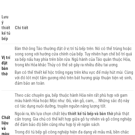
Lưu
ý
thiết
Chi tiết
kế tủ
bếp
Bàn thờ ông Táo thường đặt ở vị trí tủ bếp trên. Nó có thể trùng hoặc
song song với hướng cửa chính của bếp. Tuy nhiên hạn chế bố trí quá
Vị trí
xa bếp nấu hay phía trên bồn rửa. Ngũ hành của Táo quân thuộc Hỏa,
đặt
trong khi Hỏa khắc Thủy có thể sẽ gây ra nhiều điều tai ương.
bàn
Bạn có thể thiết kế hộc trống ngay trên khu vực để máy hút mùi. Cùng
thờ
với đó lót một tấm gương nhỏ trên bát hương giúp thuận tiện vệ sinh,
đảm bảo an toàn.
Theo các chuyên gia, bếp thuộc hành Hỏa nên rất phù hợp với gam
màu hành Hỏa hoặc Mộc như: Đỏ, vân gỗ, cam,…. Những sắc độ này
có tác dụng nuôi dưỡng, truyền nguồn năng lượng tốt.
Ngoài ra, khi lựa chọn chất liệu
thiết kế tủ bếp và bàn thờ
phải thật
Chất
cẩn trọng. Gia chủ có thể kết hợp giữa gỗ tự nhiên và gỗ công nghiệp
liệu
để đảm bảo độ bền cũng như hợp lý về ngân sách.
và
Trong đó tủ bếp gỗ công nghiệp hiện đa dạng về mẫu mã, bền chắc
màu