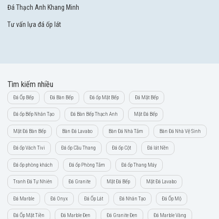
Đá Thạch Anh Khang Minh
Tư vấn lựa đá ốp lát
Tìm kiếm nhiều
Đá Ốp Bếp
Đá Bàn Bếp
Đá ốp Mặt Bếp
Đá Mặt Bếp
Đá ốp Bếp Nhân Tạo
Đá Bàn Bếp Thạch Anh
Mặt Đá Bếp
Mặt Đá Bàn Bếp
Bàn Đá Lavabo
Bàn Đá Nhà Tắm
Bàn Đá Nhà Vệ Sinh
Đá ốp Vách Tivi
Đá ốp Cầu Thang
Đá ốp Cột
Đá lát Nền
Đá ốp phòng khách
Đá ốp Phòng Tắm
Đá ốp Thang Máy
Tranh Đá Tự Nhiên
Đá Granite
Mặt Đá Bếp
Mặt Đá Lavabo
Đá Marble
Đá Onyx
Đá Ốp Lát
Đá Nhân Tạo
Đá Ốp Mộ
Đá Ốp Mặt Tiền
Đá Marble Đen
Đá Granite Đen
Đá Marble Vàng