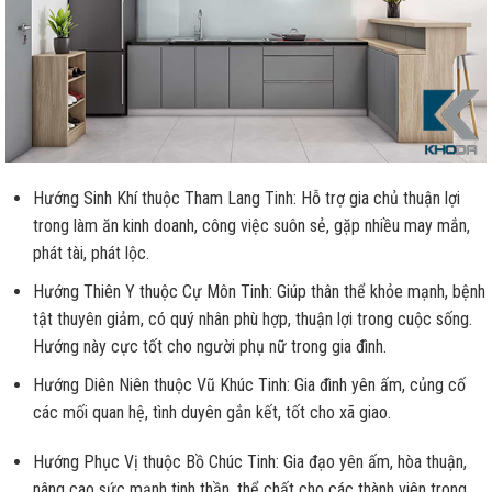
Hướng Sinh Khí thuộc Tham Lang Tinh: Hỗ trợ gia chủ thuận lợi
trong làm ăn kinh doanh, công việc suôn sẻ, gặp nhiều may mắn,
phát tài, phát lộc.
Hướng Thiên Y thuộc Cự Môn Tinh: Giúp thân thể khỏe mạnh, bệnh
tật thuyên giảm, có quý nhân phù hợp, thuận lợi trong cuộc sống.
Hướng này cực tốt cho người phụ nữ trong gia đình.
Hướng Diên Niên thuộc Vũ Khúc Tinh: Gia đình yên ấm, củng cố
các mối quan hệ, tình duyên gắn kết, tốt cho xã giao.
Hướng Phục Vị thuộc Bồ Chúc Tinh: Gia đạo yên ấm, hòa thuận,
nâng cao sức mạnh tinh thần, thể chất cho các thành viên trong