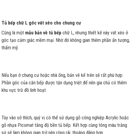
Tủ bếp chữ L góc vát xéo cho chung cư
Cũng là một
mẫu bản vẽ tủ bếp
chữ L, nhưng thiết kế này vát xéo ở
góc tạo cảm giác mềm mại. Nhờ đó không gian thêm phần ấn tượng,
thẩm mỹ.
Nếu bạn ở chung cư hoặc nhà ống, bản vẽ kể trên sẽ rất phù hợp.
Phần góc của căn bếp được tận dụng triệt để nên gia chủ có thêm
khu vực trữ đồ linh hoạt.
Tùy vào sở thích, quý vị có thể sử dụng gỗ công nghiệp Acrylic hoặc
gỗ nhựa Picomat tăng độ bền tủ bếp. Kết hợp cùng tông màu trắng
sứ sẽ làm không gian trở nên rộng rãi, thoáng đãng hơn.