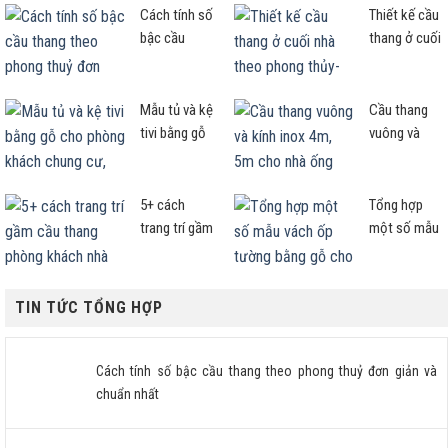
Cách tính số
Thiết kế cầu
bậc cầu
thang ở cuối
thang theo
nhà theo
phong thuỷ
phong thủy-
đơn giản và
Cần lưu ý
Mẫu tủ và kệ
Cầu thang
chuẩn nhất
ngay điều
tivi bằng gỗ
vuông và
này!
cho phòng
kính inox
khách chung
4m, 5m cho
cư, nhà phố
nhà ống mẫu
5+ cách
Tổng hợp
nên xem!
nào đẹp
trang trí gầm
một số mẫu
sang?
cầu thang
vách ốp
phòng khách
tường bằng
nhà ống hợp
gỗ cho
TIN TỨC TỔNG HỢP
chuẩn
phòng khách
và đầu
giường
Cách tính số bậc cầu thang theo phong thuỷ đơn giản và
phòng ngủ
chuẩn nhất
đẹp nhất