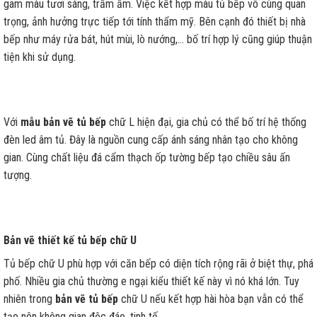
gam màu tươi sáng, trầm ấm. Việc kết hợp màu tủ bếp vô cùng quan
trọng, ảnh hưởng trực tiếp tới tính thẩm mỹ. Bên cạnh đó thiết bị nhà
bếp như máy rửa bát, hút mùi, lò nướng,… bố trí hợp lý cũng giúp thuận
tiện khi sử dụng.
Với
mẫu bản vẽ tủ bếp
chữ L hiện đại, gia chủ có thể bố trí hệ thống
đèn led âm tủ. Đây là nguồn cung cấp ánh sáng nhân tạo cho không
gian. Cùng chất liệu đá cẩm thạch ốp tường bếp tạo chiều sâu ấn
tượng.
Bản vẽ thiết kế tủ bếp chữ U
Tủ bếp chữ U phù hợp với căn bếp có diện tích rộng rãi ở biệt thự, phá
phố. Nhiều gia chủ thường e ngại kiểu thiết kế này vì nó khá lớn. Tuy
nhiên trong
bản vẽ tủ bếp
chữ U nếu kết hợp hài hòa bạn vẫn có thể
tạo nên không gian độc đáo, tinh tế.