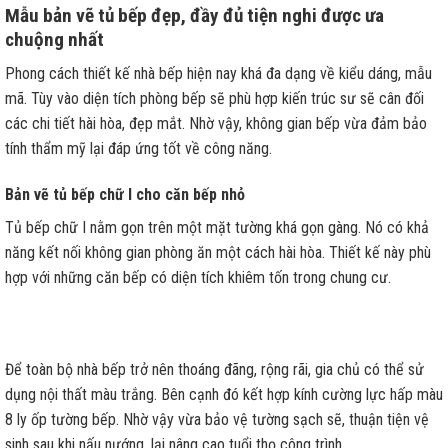
Mẫu bản vẽ tủ bếp đẹp, đầy đủ tiện nghi được ưa
chuộng nhất
Phong cách thiết kế nhà bếp hiện nay khá đa dạng về kiểu dáng, mẫu
mã. Tùy vào diện tích phòng bếp sẽ phù hợp kiến trúc sư sẽ cân đối
các chi tiết hài hòa, đẹp mắt. Nhờ vậy, không gian bếp vừa đảm bảo
tính thẩm mỹ lại đáp ứng tốt về công năng.
Bản vẽ tủ bếp chữ I cho căn bếp nhỏ
Tủ bếp chữ I nằm gọn trên một mặt tường khá gọn gàng. Nó có khả
năng kết nối không gian phòng ăn một cách hài hòa. Thiết kế này phù
hợp với những căn bếp có diện tích khiêm tốn trong chung cư.
Để toàn bộ nhà bếp trở nên thoáng đãng, rộng rãi, gia chủ có thể sử
dụng nội thất màu trắng. Bên cạnh đó kết hợp kính cường lực hấp màu
8 ly ốp tường bếp. Nhờ vậy vừa bảo vệ tường sạch sẽ, thuận tiện vệ
sinh sau khi nấu nướng, lại nâng cao tuổi thọ công trình.