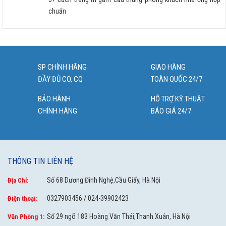
chuẩn
SP CHÍNH HÃNG
GIAO HÀNG
ĐẦY ĐỦ CO, CQ
TOÀN QUỐC 24/7
BẢO HÀNH
HỖ TRỢ KỸ THUẬT
CHÍNH HÃNG
BÁO GIÁ 24/7
THÔNG TIN LIÊN HỆ
Số 68 Dương Đình Nghệ,Cầu Giấy, Hà Nội
Địa Chỉ:
0327903456 / 024-39902423
Điện thoại:
Số 29 ngõ 183 Hoàng Văn Thái,Thanh Xuân, Hà Nội
Văn Phòng 1: