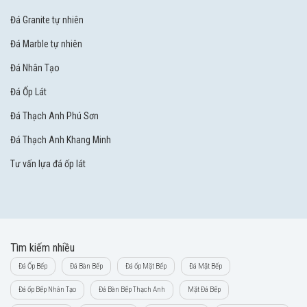
Đá Granite tự nhiên
Đá Marble tự nhiên
Đá Nhân Tạo
Đá Ốp Lát
Đá Thạch Anh Phú Sơn
Đá Thạch Anh Khang Minh
Tư vấn lựa đá ốp lát
Tìm kiếm nhiều
Đá Ốp Bếp
Đá Bàn Bếp
Đá ốp Mặt Bếp
Đá Mặt Bếp
Đá ốp Bếp Nhân Tạo
Đá Bàn Bếp Thạch Anh
Mặt Đá Bếp