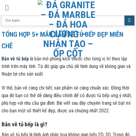
Skip
to
Tìm
content
kiếm:
TỔNG HỢP 5+ MẪU BẢN VẼ TỦ BẾP ĐẸP MIỄN
CHÊ
Bản vẽ tủ bếp
là bản mô phỏng kích thước cho từng vị trí theo lập
trình trên máy tính. Từ đó giúp gia chủ dễ hình dung về không gian và
thuận lợi cho sản xuất.
Vì thế, bản vẽ càng chi tiết, sản phẩm sẽ càng chuẩn xác. Đồng thời
qua đó bạn có thể dễ dàng điều chỉnh để có được tủ bếp ưng ý nhất,
phù hợp với nhu cầu gia đình. Bài viết sau đây chuyên trang sẽ bật mí
cho bạn một số thiết kế đẹp, được ưa chuộng nhất 2022.
Bản vẽ tủ bếp là gì?
Bản vẽ tủ bếp là hình ảnh phác họa không gian bếp 2D, 3D. Trong đó,