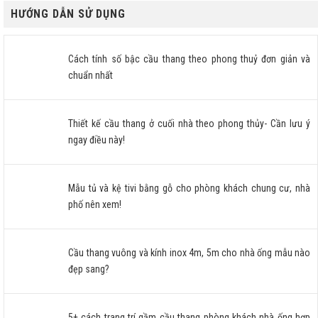
HƯỚNG DẪN SỬ DỤNG
Cách tính số bậc cầu thang theo phong thuỷ đơn giản và
chuẩn nhất
Thiết kế cầu thang ở cuối nhà theo phong thủy- Cần lưu ý
ngay điều này!
Mẫu tủ và kệ tivi bằng gỗ cho phòng khách chung cư, nhà
phố nên xem!
Cầu thang vuông và kính inox 4m, 5m cho nhà ống mẫu nào
đẹp sang?
5+ cách trang trí gầm cầu thang phòng khách nhà ống hợp