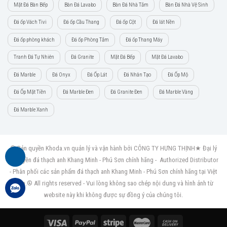
Mặt Đá Bàn Bếp
Bàn Đá Lavabo
Bàn Đá Nhà Tắm
Bàn Đá Nhà Vệ Sinh
Đá ốp Vách Tivi
Đá ốp Cầu Thang
Đá ốp Cột
Đá lát Nền
Đá ốp phòng khách
Đá ốp Phòng Tắm
Đá ốp Thang Máy
Tranh Đá Tự Nhiên
Đá Granite
Mặt Đá Bếp
Mặt Đá Lavabo
Đá Marble
Đá Onyx
Đá Ốp Lát
Đá Nhân Tạo
Đá Ốp Mộ
Đá Ốp Mặt Tiền
Đá Marble Đen
Đá Granite Đen
Đá Marble Vàng
Đá Marble Xanh
© Bản quyền Khoda.vn quản lý và vận hành bởi CÔNG TY HƯNG THỊNH★ Đại lý
ủy quyền đá thạch anh Khang Minh - Phú Sơn chính hãng - Authorized Distributor
- Phân phối các sản phẩm đá thạch anh Khang Minh - Phú Sơn chính hãng tại Việt
Nam.® All rights reserved - Vui lòng không sao chép nội dung và hình ảnh từ
website này khi không được sự đồng ý của chúng tôi.