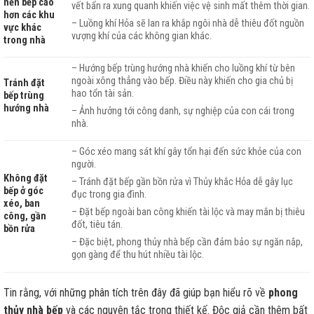
nền bếp cao
vết bẩn ra xung quanh khiến việc vệ sinh mất thêm thời gian.
hơn các khu
– Luồng khí Hỏa sẽ lan ra khắp ngôi nhà dễ thiêu đốt nguồn
vực khác
vượng khí của các không gian khác.
trong nhà
– Hướng bếp trùng hướng nhà khiến cho luồng khí từ bên
ngoài xông thẳng vào bếp. Điều này khiến cho gia chủ bị
Tránh đặt
hao tổn tài sản.
bếp trùng
hướng nhà
– Ảnh hưởng tới công danh, sự nghiệp của con cái trong
nhà.
– Góc xéo mang sát khí gây tổn hại đến sức khỏe của con
người.
Không đặt
– Tránh đặt bếp gần bồn rửa vì Thủy khắc Hỏa dễ gây lục
bếp ở góc
đục trong gia đình.
xéo, ban
– Đặt bếp ngoài ban công khiến tài lộc và may mắn bị thiêu
công, gần
đốt, tiêu tán.
bồn rửa
– Đặc biệt, phong thủy nhà bếp cần đảm bảo sự ngăn nắp,
gọn gàng để thu hút nhiều tài lộc.
Tin rằng, với những phân tích trên đây đã giúp bạn hiểu rõ về
phong
thủy nhà bếp
và các nguyên tắc trong thiết kế. Độc giả cần thêm bất