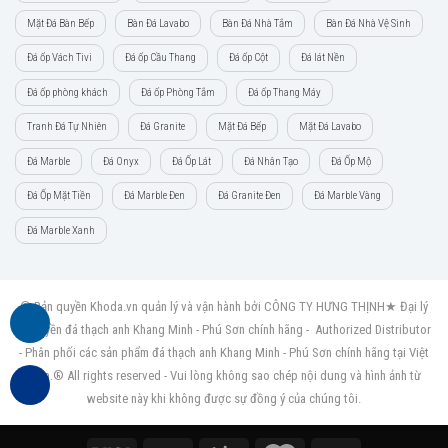
Mặt Đá Bàn Bếp
Bàn Đá Lavabo
Bàn Đá Nhà Tắm
Bàn Đá Nhà Vệ Sinh
Đá ốp Vách Tivi
Đá ốp Cầu Thang
Đá ốp Cột
Đá lát Nền
Đá ốp phòng khách
Đá ốp Phòng Tắm
Đá ốp Thang Máy
Tranh Đá Tự Nhiên
Đá Granite
Mặt Đá Bếp
Mặt Đá Lavabo
Đá Marble
Đá Onyx
Đá Ốp Lát
Đá Nhân Tạo
Đá Ốp Mộ
Đá Ốp Mặt Tiền
Đá Marble Đen
Đá Granite Đen
Đá Marble Vàng
Đá Marble Xanh
© Bản quyền Khoda.vn quản lý và vận hành bởi CÔNG TY HƯNG THỊNH★ Đại lý
ủy quyền đá thạch anh Khang Minh - Phú Sơn chính hãng - Authorized Distributor
- Phân phối các sản phẩm đá thạch anh Khang Minh - Phú Sơn chính hãng tại Việt
Nam.® All rights reserved - Vui lòng không sao chép nội dung và hình ảnh từ
website này khi không được sự đồng ý của chúng tôi.