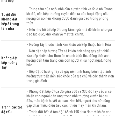
nhà bếp
– Trung tâm của ngôi nhà cần sự yên tĩnh và ổn định. Trong
khi đó, căn bếp thường xuyên diễn ra các hoạt động nấu
Tuyệt đối
nướng ồn ào nên không được đánh giá cao trong phong
không đặt
thủy.
bếp ở trung
tâm nhà
– Nếu như bố trí bếp ở trung tâm ngôi nhà dễ khiến cho gia
đạo lục đục, khó khăn về mặt tài chính.
– Hướng Tây thuộc hành Kim khắc với Bếp thuộc hành Hỏa.
– Nếu đặt bếp hướng Tây sẽ khiến ánh nắng gay gắt chiếu
vào bếp khiến cho thức ăn nhanh bị ôi thiu đồng thời ảnh
Không đặt
hưởng đến tâm trạng của con người vì sự ngột ngạt, nóng
bếp hướng
bức.
Tây
– Bếp đặt ở hướng Tây dễ gây nên tình trạng bệnh tật, ảnh
hưởng trực tiếp đến sức khỏe của gia chủ và các thành viên
trong gia đình.
– Không đặt bếp ở tọa độ giữa 300 và 330 độ Tây Bắc vì sẽ
khiến cho người đàn ông trong nhà thường xuyên bị đau
đầu, mắc bệnh huyết áp cao. Hơn hết, người phụ nữ cũng
gặp phải nhiều điều tiêu cực, thiếu may mắn khi đi làm.
Tránh các tọa
độ xấu
– Tránh đặt bếp ở tọa độ 165 và 195 phía Nam vì khiến cho