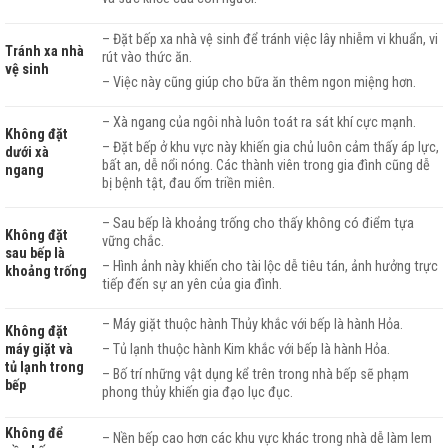
– Đặt bếp xa nhà vệ sinh để tránh việc lây nhiễm vi khuẩn, vi
Tránh xa nhà
rút vào thức ăn.
vệ sinh
– Việc này cũng giúp cho bữa ăn thêm ngon miệng hơn.
– Xà ngang của ngôi nhà luôn toát ra sát khí cực mạnh.
Không đặt
– Đặt bếp ở khu vực này khiến gia chủ luôn cảm thấy áp lực,
dưới xà
bất an, dễ nổi nóng. Các thành viên trong gia đình cũng dễ
ngang
bị bệnh tật, đau ốm triền miên.
– Sau bếp là khoảng trống cho thấy không có điểm tựa
Không đặt
vững chắc.
sau bếp là
– Hình ảnh này khiến cho tài lộc dễ tiêu tán, ảnh hưởng trực
khoảng trống
tiếp đến sự an yên của gia đình.
– Máy giặt thuộc hành Thủy khắc với bếp là hành Hỏa.
Không đặt
máy giặt và
– Tủ lạnh thuộc hành Kim khắc với bếp là hành Hỏa.
tủ lạnh trong
– Bố trí những vật dụng kể trên trong nhà bếp sẽ phạm
bếp
phong thủy khiến gia đạo lục đục.
Không để
– Nền bếp cao hơn các khu vực khác trong nhà dễ làm lem