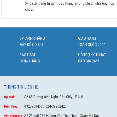
5+ cách trang trí gầm cầu thang phòng khách nhà ống hợp
chuẩn
SP CHÍNH HÃNG
GIAO HÀNG
ĐẦY ĐỦ CO, CQ
TOÀN QUỐC 24/7
BẢO HÀNH
HỖ TRỢ KỸ THUẬT
CHÍNH HÃNG
BÁO GIÁ 24/7
THÔNG TIN LIÊN HỆ
Số 68 Dương Đình Nghệ,Cầu Giấy, Hà Nội
Địa Chỉ:
0327903456 / 024-39902423
Điện thoại:
Số 29 ngõ 183 Hoàng Văn Thái,Thanh Xuân, Hà Nội
Văn Phòng 1: