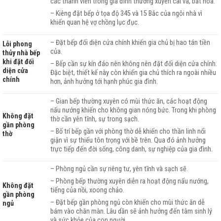
các thành viên trong gia đình thường xuyên cãi vã, bất hóa.
– Kiêng đặt bếp ở tọa độ 345 và 15 Bắc của ngôi nhà vì
khiến quan hệ vợ chồng lục đục.
– Đặt bếp đối diện cửa chính khiến gia chủ bị hao tán tiền
Lỗi phong
của.
thủy nhà bếp
khi đặt đối
– Bếp cần sự kín đáo nên không nên đặt đối diện cửa chính.
diện cửa
Đặc biệt, thiết kế này còn khiến gia chủ thích ra ngoài nhiều
chính
hơn, ảnh hưởng tới hạnh phúc gia đình.
– Gian bếp thường xuyên có mùi thức ăn, các hoạt động
nấu nướng khiến cho không gian nóng bức. Trong khi phòng
Không đặt
thờ cần yên tĩnh, sự trong sạch.
gần phòng
– Bố trí bếp gần với phòng thờ dễ khiến cho thần linh nổi
thờ
giận vì sự thiếu tôn trọng với bề trên. Qua đó ảnh hưởng
trực tiếp đến đời sống, công danh, sự nghiệp của gia đình.
– Phòng ngủ cần sự riêng tư, yên tĩnh và sạch sẽ.
– Phòng bếp thường xuyên diễn ra hoạt động nấu nướng,
Không đặt
tiếng của nồi, xoong chảo.
gần phòng
– Đặt bếp gần phòng ngủ còn khiến cho mùi thức ăn dễ
ngủ
bám vào chăn màn. Lâu dần sẽ ảnh hưởng đến tâm sinh lý
và sức khỏe của con người.