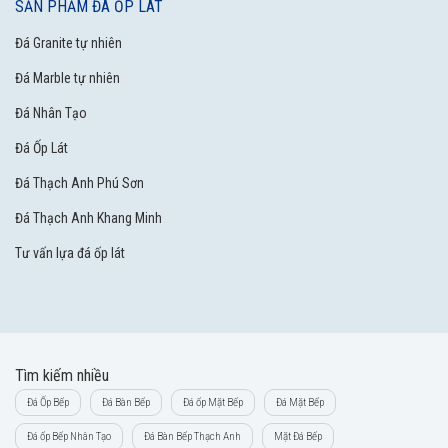
SẢN PHẨM ĐÁ ỐP LÁT
Đá Granite tự nhiên
Đá Marble tự nhiên
Đá Nhân Tạo
Đá Ốp Lát
Đá Thạch Anh Phú Sơn
Đá Thạch Anh Khang Minh
Tư vấn lựa đá ốp lát
Tìm kiếm nhiều
Đá Ốp Bếp
Đá Bàn Bếp
Đá ốp Mặt Bếp
Đá Mặt Bếp
Đá ốp Bếp Nhân Tạo
Đá Bàn Bếp Thạch Anh
Mặt Đá Bếp