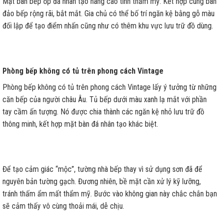
Mặt bàn bếp ốp đá nhân tạo nâng cao tính thẩm mỹ. Kết hợp cùng bàn
đảo bếp rộng rãi, bắt mắt. Gia chủ có thể bố trí ngăn kệ bằng gỗ màu
đối lập để tạo điểm nhấn cũng như có thêm khu vực lưu trữ đồ dùng.
Phòng bếp không có tủ trên phong cách Vintage
Phòng bếp không có tủ trên phong cách Vintage lấy ý tưởng từ những
căn bếp của người châu Âu. Tủ bếp dưới màu xanh lạ mắt với phần
tay cầm ấn tượng. Nó được chia thành các ngăn kệ nhỏ lưu trữ đồ
thông minh, kết hợp mặt bàn đá nhân tạo khác biệt.
Để tạo cảm giác “mộc”, tường nhà bếp thay vì sử dụng sơn đã để
nguyên bản tường gạch. Đương nhiên, bề mặt cần xử lý kỹ lưỡng,
tránh thấm ẩm mất thẩm mỹ. Bước vào không gian này chắc chắn bạn
sẽ cảm thấy vô cùng thoải mái, dễ chịu.