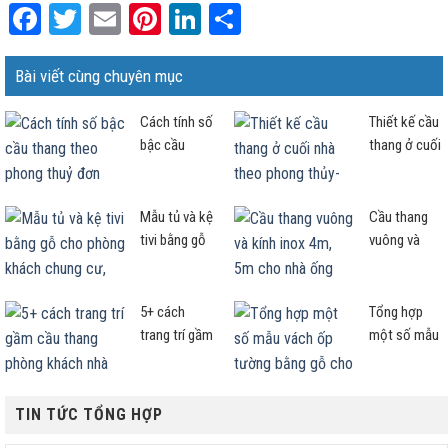
Facebook
Twitter
Email
Pinterest
LinkedIn
Share
Bài viết cùng chuyên mục
Cách tính số
Thiết kế cầu
bậc cầu
thang ở cuối
thang theo
nhà theo
phong thuỷ
phong thủy-
đơn giản và
Cần lưu ý
Mẫu tủ và kệ
Cầu thang
chuẩn nhất
ngay điều
tivi bằng gỗ
vuông và
này!
cho phòng
kính inox
khách chung
4m, 5m cho
cư, nhà phố
nhà ống mẫu
5+ cách
Tổng hợp
nên xem!
nào đẹp
trang trí gầm
một số mẫu
sang?
cầu thang
vách ốp
phòng khách
tường bằng
nhà ống hợp
gỗ cho
TIN TỨC TỔNG HỢP
chuẩn
phòng khách