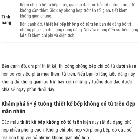
Bởi vì chỉ có hệ tủ bếp dưới, gia chủ đã lược bỏ bớt những món đồ
không cần thiết. Giờ đây phòng bếp trở nên tối giản, tiết kiệm
không gian chung.
Tính
năng
Bên cạnh đó,
thiết kế bếp không có tủ trên
bạn dễ dàng bố trí
những phụ kiện đa dạng công năng. Nó vừa mang đến sự tiện dụng
lại tiết kiệm chi phí và diện tích.
Bên cạnh đó, chi phí thiết kế, thi công phòng bếp chỉ có tủ dưới sẽ rẻ
hơn so với việc phải mua thêm tủ trên. Nếu bạn lo lắng kiểu dáng này
không đủ không gian lưu trữ, hãy xem những ý tưởng độc đáo được
chia sẻ ngay phần dưới đây.
Khám phá 5+ ý tưởng thiết kế bếp không có tủ trên đẹp
mãn nhãn
Các mẫu
thiết kế bếp không có tủ trên
hiện nay rất đa dạng, phù
hợp nhiều phong cách. Không chỉ phù hợp với phòng bếp có cửa số
mà còn hợp với cả những không gian nhỏ hẹp.