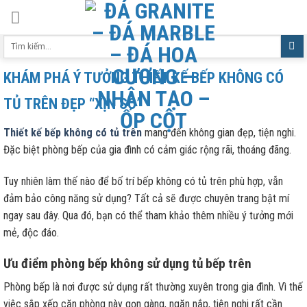
Skip
to
Tìm
content
kiếm:
KHÁM PHÁ Ý TƯỞNG THIẾT KẾ BẾP KHÔNG CÓ
TỦ TRÊN ĐẸP “XỊN SÒ”
Thiết kế bếp không có tủ trên
mang đến không gian đẹp, tiện nghi.
Đặc biệt phòng bếp của gia đình có cảm giác rộng rãi, thoáng đãng.
Tuy nhiên làm thế nào để bố trí bếp không có tủ trên phù hợp, vẫn
đảm bảo công năng sử dụng? Tất cả sẽ được chuyên trang bật mí
ngay sau đây. Qua đó, bạn có thể tham khảo thêm nhiều ý tưởng mới
mẻ, độc đáo.
Ưu điểm phòng bếp không sử dụng tủ bếp trên
Phòng bếp là nơi được sử dụng rất thường xuyên trong gia đình. Vì thế
việc sắp xếp căn phòng này gọn gàng, ngăn nắp, tiện nghi rất cần