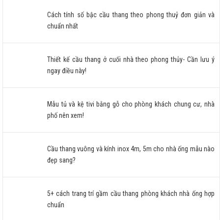
và đầu
giường
Cách tính số bậc cầu thang theo phong thuỷ đơn giản và
phòng ngủ
chuẩn nhất
đẹp nhất
Thiết kế cầu thang ở cuối nhà theo phong thủy- Cần lưu ý
ngay điều này!
Mẫu tủ và kệ tivi bằng gỗ cho phòng khách chung cư, nhà
phố nên xem!
Cầu thang vuông và kính inox 4m, 5m cho nhà ống mẫu nào
đẹp sang?
5+ cách trang trí gầm cầu thang phòng khách nhà ống hợp
chuẩn