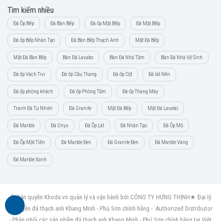
Tìm kiếm nhiều
Đá Ốp Bếp
Đá Bàn Bếp
Đá ốp Mặt Bếp
Đá Mặt Bếp
Đá ốp Bếp Nhân Tạo
Đá Bàn Bếp Thạch Anh
Mặt Đá Bếp
Mặt Đá Bàn Bếp
Bàn Đá Lavabo
Bàn Đá Nhà Tắm
Bàn Đá Nhà Vệ Sinh
Đá ốp Vách Tivi
Đá ốp Cầu Thang
Đá ốp Cột
Đá lát Nền
Đá ốp phòng khách
Đá ốp Phòng Tắm
Đá ốp Thang Máy
Tranh Đá Tự Nhiên
Đá Granite
Mặt Đá Bếp
Mặt Đá Lavabo
Đá Marble
Đá Onyx
Đá Ốp Lát
Đá Nhân Tạo
Đá Ốp Mộ
Đá Ốp Mặt Tiền
Đá Marble Đen
Đá Granite Đen
Đá Marble Vàng
Đá Marble Xanh
© Bản quyền Khoda.vn quản lý và vận hành bởi CÔNG TY HƯNG THỊNH★ Đại lý
ủy quyền đá thạch anh Khang Minh - Phú Sơn chính hãng - Authorized Distributor
- Phân phối các sản phẩm đá thạch anh Khang Minh - Phú Sơn chính hãng tại Việt