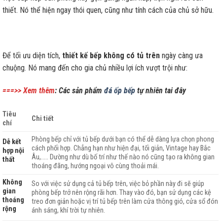
thiết. Nó thể hiện ngay thói quen, cũng như tính cách của chủ sở hữu.
Để tối ưu diện tích,
thiết kế bếp không có tủ trên
ngày càng ưa
chuộng. Nó mang đến cho gia chủ nhiều lợi ích vượt trội như:
===>> Xem thêm
: Các sản phẩm
đá ốp bếp
tự nhiên tai đây
Tiêu
Chi tiết
chí
Phòng bếp chỉ với tủ bếp dưới bạn có thể dễ dàng lựa chọn phong
Dễ kết
cách phối hợp. Chẳng hạn như hiện đại, tối giản, Vintage hay Bắc
hợp nội
Âu,….. Dường như dù bố trí như thế nào nó cũng tạo ra không gian
thất
thoáng đãng, hướng ngoại vô cùng thoải mái.
Không
So với việc sử dụng cả tủ bếp trên, việc bỏ phần này đi sẽ giúp
gian
phòng bếp trở nên rộng rãi hơn. Thay vào đó, bạn sử dụng các kệ
thoáng
treo đơn giản hoặc vị trí tủ bếp trên làm cửa thông gió, cửa sổ đón
rộng
ánh sáng, khí trời tự nhiên.