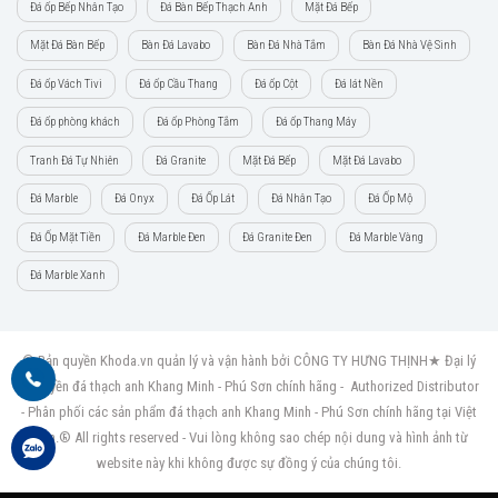
Đá ốp Bếp Nhân Tạo
Đá Bàn Bếp Thạch Anh
Mặt Đá Bếp
Mặt Đá Bàn Bếp
Bàn Đá Lavabo
Bàn Đá Nhà Tắm
Bàn Đá Nhà Vệ Sinh
Đá ốp Vách Tivi
Đá ốp Cầu Thang
Đá ốp Cột
Đá lát Nền
Đá ốp phòng khách
Đá ốp Phòng Tắm
Đá ốp Thang Máy
Tranh Đá Tự Nhiên
Đá Granite
Mặt Đá Bếp
Mặt Đá Lavabo
Đá Marble
Đá Onyx
Đá Ốp Lát
Đá Nhân Tạo
Đá Ốp Mộ
Đá Ốp Mặt Tiền
Đá Marble Đen
Đá Granite Đen
Đá Marble Vàng
Đá Marble Xanh
© Bản quyền Khoda.vn quản lý và vận hành bởi CÔNG TY HƯNG THỊNH★ Đại lý
ủy quyền đá thạch anh Khang Minh - Phú Sơn chính hãng - Authorized Distributor
- Phân phối các sản phẩm đá thạch anh Khang Minh - Phú Sơn chính hãng tại Việt
Nam.® All rights reserved - Vui lòng không sao chép nội dung và hình ảnh từ
website này khi không được sự đồng ý của chúng tôi.