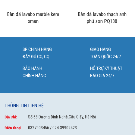
Bàn đá lavabo marble kem
Bàn đá lavabo thạch anh
oman
phú sơn PQ138
SP CHÍNH HÃNG
GIAO HÀNG
ĐẦY ĐỦ CO, CQ
TOÀN QUỐC 24/7
BẢO HÀNH
HỖ TRỢ KỸ THUẬT
CHÍNH HÃNG
BÁO GIÁ 24/7
THÔNG TIN LIÊN HỆ
Số 68 Dương Đình Nghệ,Cầu Giấy, Hà Nội
Địa Chỉ:
0327903456 / 024-39902423
Điện thoại: