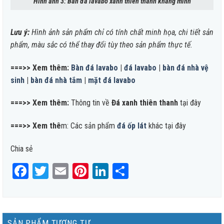
Hình ảnh 3: Bàn đá lavabo xanh thiên thanh khang minh
Lưu ý:
Hình ảnh sản phẩm chỉ có tính chất minh họa, chi tiết sản
phẩm, màu sắc có thể thay đổi tùy theo sản phẩm thực tế.
===>> Xem thêm:
Bàn đá lavabo
|
đá lavabo
|
bàn đá nhà vệ
sinh
|
bàn đá nhà tắm
|
mặt đá lavabo
===>> Xem thêm:
Thông tin về
Đá xanh thiên thanh
tại đây
===>> Xem thê
m: Các sản phẩm
đá ốp lát
khác tại đây
Chia sẻ
Facebook
Twitter
Email
Pinterest
LinkedIn
Share
SẢN PHẨM TƯƠNG TỰ