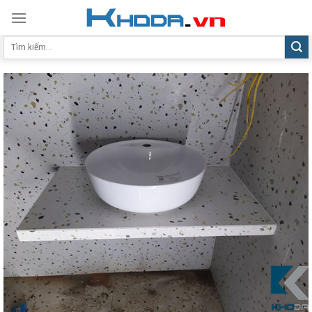
Skip
to
Tìm
content
kiếm: