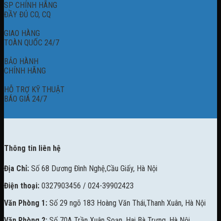
SP CHÍNH HÃNG
ĐẦY ĐỦ CO, CQ
GIAO HÀNG
TOÀN QUỐC 24/7
BẢO HÀNH
CHÍNH HÃNG
HỖ TRỢ KỸ THUẬT
BÁO GIÁ 24/7
Thông tin liên hệ
Địa Chỉ:
Số 68 Dương Đình Nghệ,Cầu Giấy, Hà Nội
Điện thoại:
0327903456 / 024-39902423
Văn Phòng 1:
Số 29 ngõ 183 Hoàng Văn Thái,Thanh Xuân, Hà Nội
Văn Phòng 2:
Số 70A Trần Xuân Soạn, Hai Bà Trưng, Hà Nội