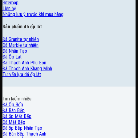
Sitemap
Liên hệ
Những lưu ý trước khi mua hàng
Sản phẩm đá ốp lát
Đá Granite tự nhiên
Đá Marble tự nhiên
Đá Nhân Tạo
Đá Ốp Lát
Đá Thạch Anh Phú Sơn
Đá Thạch Anh Khang Minh
Tư vấn lựa đá ốp lát
Tìm kiếm nhiều
Đá Ốp Bếp
Đá Bàn Bếp
Đá ốp Mặt Bếp
Đá Mặt Bếp
Đá ốp Bếp Nhân Tạo
Đá Bàn Bếp Thạch Anh