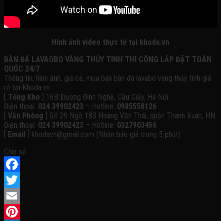
Hình ảnh video thực tế tại khoda.vn
BÀN ĐÁ LAVAOBO VÀNG THỦY TINH THI CÔNG LẮP ĐẶT TOÀN
QUỐC 24/7
Thông tin, hình ảnh, giá cả, mua bán bàn đá lavabo vàng thủy tinh
giá
rẻ tại Khoda.vn
[
Tổng Kho
] 16B Dương Đình Nghệ, Cầu Giấy, Hà Nội
Điện thoại:
024 39902423
– Hotline:
0985558126
[
Văn Phòng
] Số 29 Ngõ 183 Hoàng Văn Thái, quận Thanh Xuân, HN
Điện thoại:
024 39902423
– Hotline:
0327903456
[
Email
] khodavn@gmail.com (Nhận báo giá trong 5 phút)
Chia sẻ
Facebook
Twitter
Email