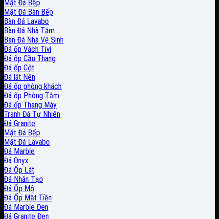
Mặt Đá Bếp
Mặt Đá Bàn Bếp
Bàn Đá Lavabo
Bàn Đá Nhà Tắm
Bàn Đá Nhà Vệ Sinh
Đá ốp Vách Tivi
Đá ốp Cầu Thang
Đá ốp Cột
Đá lát Nền
Đá ốp phòng khách
Đá ốp Phòng Tắm
Đá ốp Thang Máy
Tranh Đá Tự Nhiên
Đá Granite
Mặt Đá Bếp
Mặt Đá Lavabo
Đá Marble
Đá Onyx
Đá Ốp Lát
Đá Nhân Tạo
Đá Ốp Mộ
Đá Ốp Mặt Tiền
Đá Marble Đen
Đá Granite Đen