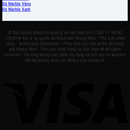
Đá Marble Vàng
Đá Marble Xanh
© Bản quyền Khoda.vn quản lý và vận hành bởi CÔNG TY HƯNG
THỊNH★ Đại lý ủy quyền đá thạch anh Khang Minh - Phú Sơn chính
hãng - Authorized Distributor - Phân phối các sản phẩm đá thạch
anh Khang Minh - Phú Sơn chính hãng tại Việt Nam.® All rights
reserved - Vui lòng không sao chép nội dung và hình ảnh từ website
này khi không được sự đồng ý của chúng tôi.