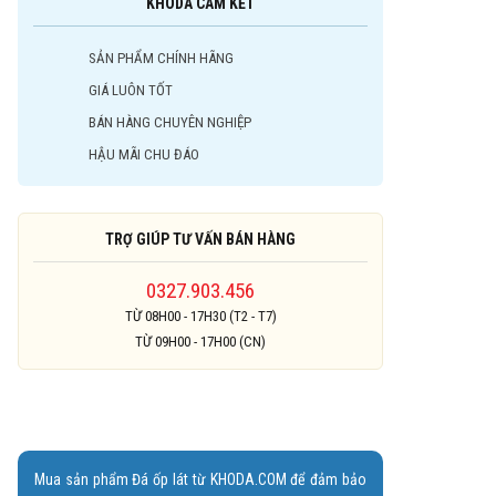
KHODA CAM KẾT
SẢN PHẨM CHÍNH HÃNG
GIÁ LUÔN TỐT
BÁN HÀNG CHUYÊN NGHIỆP
HẬU MÃI CHU ĐÁO
TRỢ GIÚP TƯ VẤN BÁN HÀNG
0327.903.456
TỪ 08H00 - 17H30 (T2 - T7)
TỪ 09H00 - 17H00 (CN)
Mua sản phẩm Đá ốp lát từ KHODA.COM để đảm bảo