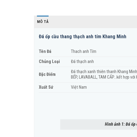
MÔ TẢ
Đá ốp cầu thang thạch anh tím Khang Minh
Tên Đá
Thach anh Tím
Chủng Loại
Đá thạch anh
Đá thạch xanh thiên thanh Khang Minh
Đặc Điểm
BẾP, LAVABALL, TAM CẤP…kết hợp với 
Xuất Sứ
Việt Nam
Hình ảnh 1: Đá ốp