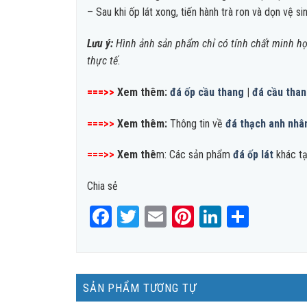
– Sau khi ốp lát xong, tiến hành trà ron và dọn vệ sin
Lưu ý:
Hình ảnh sản phẩm chỉ có tính chất minh họa
thực tế.
===>>
Xem thêm:
đá ốp cầu thang
|
đá cầu tha
===>>
Xem thêm:
Thông tin về
đá thạch anh nhâ
===>>
Xem thê
m: Các sản phẩm
đá ốp lát
khác tạ
Chia sẻ
Facebook
Twitter
Email
Pinterest
LinkedIn
Share
SẢN PHẨM TƯƠNG TỰ