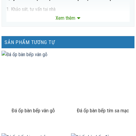
1. Khảo sát, tư vấn tại nhà
Chúng tôi cử nhân viên trực tiếp đến công trình của bạn để khảo
Xem thêm
sát, đưa ra tư vấn về nhà bếp,
đá ốp bếp
,… sao cho phù hợp nhất
với không gian và diện tích công trình của quý khách.
2. Gia công, sản xuất tại tổng kho
SẢN PHẨM TƯƠNG TỰ
đá ốp bếp
được gia công theo khối lượng, kích thước, mẫu mã
theo đúng yêu cầu của khách hàng để đảm bảo sự thống nhất,
chính xác tuyệt đối.
3. Thi công, lắp đặt công trình
Với đội ngũ nhân công lành nghề, cẩn thận, tỉ mỉ đến từng chi tiết
chúng tôi sẽ đảm bảo chất lượng công trình đạt đến độ hoàn mĩ
nhất cho quý khách.
4. Nghiệm thu, thanh toán
Khi khách hàng hoàn toàn đồng ý, thực sự hài lòng với sản phẩm
Đá ốp bàn bếp vân gỗ
Đá ốp bàn bếp tím sa mạc
của chúng tôi thì công trình mới chính thức kết thúc và thanh
toán.