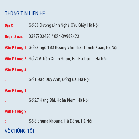
THÔNG TIN LIÊN HỆ
Số 68 Dương Đình Nghệ,Cầu Giấy, Hà Nội
Địa Chỉ:
0327903456 / 024-39902423
Điện thoại:
Số 29 ngõ 183 Hoàng Văn Thái,Thanh Xuân, Hà Nội
Văn Phòng 1:
Số 70A Trần Xuân Soạn, Hai Bà Trưng, Hà Nội
===>>
Xem thêm:
đá ốp mặt bếp
|
đá ốp bếp
|
đá bàn bếp
|
đá
Văn Phòng 2:
mặt bếp
|
mặt đá bếp
|
đá mặt bếp tự nhiên
|
đá mặt bếp nhân
Văn Phòng 3
tạo
Số 1 Đào Duy Anh, Đống Đa, Hà Nội
:
===>>
Xem thêm:
Thông tin về
đá nhân tạo
|
đá ốp lát
tại đây
Văn Phòng 4
Số 27 Hàng Bài, Hoàn Kiếm, Hà Nội
:
MUA ĐÁ ỐP MẶT BÀN BẾP THACH ANH NHÂN TẠO THI
CÔNG LẮP ĐẶT TOÀN QUỐC 24/7
Văn Phòng 5
Thông tin, hình ảnh, giá cả, mua bán
đá ốp mặt bàn bếp thạch
Số 8 phùng khoang, Hà Đông, Hà Nội
:
anh nhân tạo
giá rẻ tại Khoda.vn
VỀ CHÚNG TÔI
[
Tổng Kho
] 16B Dương Đình Nghệ, Cầu Giấy, Hà Nội