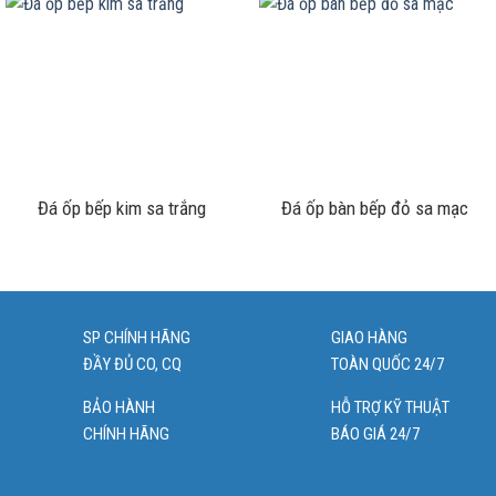
Hình ảnh 3: Đá ốp mặt bàn bếp thạch anh nhân tạo
Khoda.vn chuyên nhận thi công đá ốp mặt bàn
bếp thạch anh nhân tạo tại các quận trên địa bàn
thành phố Hà Nội
Đá ốp bếp kim sa trắng
Đá ốp bàn bếp đỏ sa mạc
Quận Long Biên, Quận Hoàng Mai, Quận Cầu Giấy, Quận Tây Hồ,
Quận Đống Đa, Quận Hai Bà Trưng, Quận Hoàn Kiếm, Quận Ba
Đình, Quận Thanh Xuân
SP CHÍNH HÃNG
GIAO HÀNG
ĐẦY ĐỦ CO, CQ
TOÀN QUỐC 24/7
BẢO HÀNH
HỖ TRỢ KỸ THUẬT
CHÍNH HÃNG
BÁO GIÁ 24/7