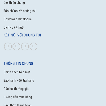
Điện thoại:
024 39902423
– Hotline:
0985558126
Giới thiệu chung
[
Văn Phòng
] Số 29 Ngõ 183 Hoàng Văn Thái, quận Thanh Xuân,
Báo chí nói về chúng tôi
HN
Download Catalogue
Điện thoại:
024 39902423
– Hotline:
0327903456
[
Email
] khodavn@gmail.com (Nhận báo giá trong 5 phút)
Dịch vụ kỹ thuật
KẾT NỐI VỚI CHÚNG TÔI
Chia sẻ
Facebook
Twitter
Email
Pinterest
LinkedIn
Share
THÔNG TIN CHUNG
Chính sách bảo mật
Bảo hành - đổi trả hàng
Câu hỏi thường gặp
Hướng dẫn mua hàng
Hình thức thanh toán