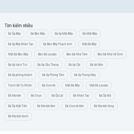
Tìm kiếm nhiều
Đá Ốp Bếp
Đá Bàn Bếp
Đá ốp Mặt Bếp
Đá Mặt Bếp
Đá ốp Bếp Nhân Tạo
Đá Bàn Bếp Thạch Anh
Mặt Đá Bếp
Mặt Đá Bàn Bếp
Bàn Đá Lavabo
Bàn Đá Nhà Tắm
Bàn Đá Nhà Vệ Sinh
Đá ốp Vách Tivi
Đá ốp Cầu Thang
Đá ốp Cột
Đá lát Nền
Đá ốp phòng khách
Đá ốp Phòng Tắm
Đá ốp Thang Máy
Tranh Đá Tự Nhiên
Đá Granite
Mặt Đá Bếp
Mặt Đá Lavabo
Đá Marble
Đá Onyx
Đá Ốp Lát
Đá Nhân Tạo
Đá Ốp Mộ
Đá Ốp Mặt Tiền
Đá Marble Đen
Đá Granite Đen
Đá Marble Vàng
Đá Marble Xanh