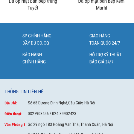
Đá ốp mặt bàn bếp trắng
Đá ốp mặt bàn bếp kem
Tuyết
Marfil
SP CHÍNH HÃNG
GIAO HÀNG
ĐẦY ĐỦ CO, CQ
TOÀN QUỐC 24/7
BẢO HÀNH
HỖ TRỢ KỸ THUẬT
CHÍNH HÃNG
BÁO GIÁ 24/7
THÔNG TIN LIÊN HỆ
Số 68 Dương Đình Nghệ,Cầu Giấy, Hà Nội
Địa Chỉ:
0327903456 / 024-39902423
Điện thoại:
Số 29 ngõ 183 Hoàng Văn Thái,Thanh Xuân, Hà Nội
Văn Phòng 1: