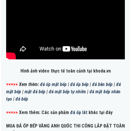
Hình ảnh video thực tế toàn cảnh tại khoda.vn
===>>
Xem thêm:
đá ốp mặt bếp
|
đá ốp bếp
|
đá bàn bếp
|
đá
mặt bếp
|
mặt đá bếp
|
đá mặt bếp tự nhiên
|
đá mặt bếp nhân
tạo
|
đá bếp
===>>
Xem thêm: Các sản phẩm
đá ốp lát
khác tại đây
MUA ĐÁ ỐP BẾP VÀNG ANH QUỐC THI CÔNG LẮP ĐẶT TOÀN