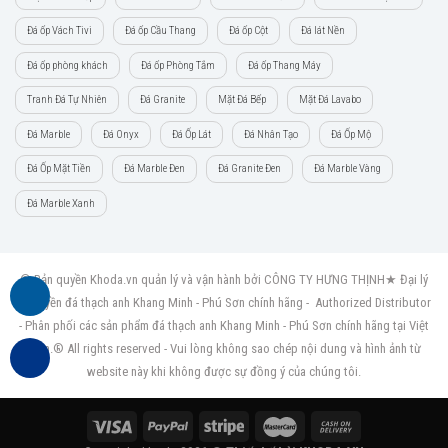
Đá ốp Vách Tivi
Đá ốp Cầu Thang
Đá ốp Cột
Đá lát Nền
Đá ốp phòng khách
Đá ốp Phòng Tắm
Đá ốp Thang Máy
Tranh Đá Tự Nhiên
Đá Granite
Mặt Đá Bếp
Mặt Đá Lavabo
Đá Marble
Đá Onyx
Đá Ốp Lát
Đá Nhân Tạo
Đá Ốp Mộ
Đá Ốp Mặt Tiền
Đá Marble Đen
Đá Granite Đen
Đá Marble Vàng
Đá Marble Xanh
© Bản quyền Khoda.vn quản lý và vận hành bởi CÔNG TY HƯNG THỊNH★ Đại lý
ủy quyền đá thạch anh Khang Minh - Phú Sơn chính hãng - Authorized Distributor
- Phân phối các sản phẩm đá thạch anh Khang Minh - Phú Sơn chính hãng tại Việt
Nam.® All rights reserved - Vui lòng không sao chép nội dung và hình ảnh từ
website này khi không được sự đồng ý của chúng tôi.