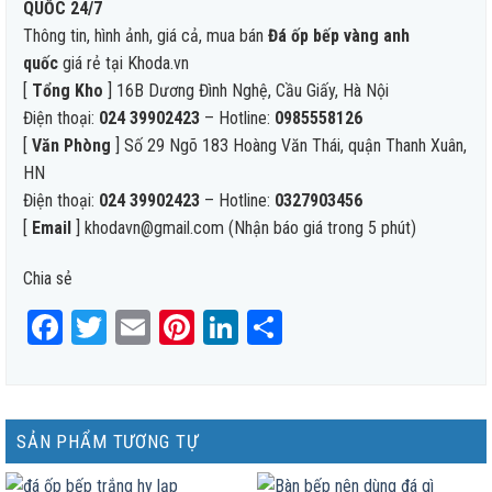
QUỐC 24/7
Thông tin, hình ảnh, giá cả, mua bán
Đá ốp bếp vàng anh
quốc
giá rẻ tại Khoda.vn
[
Tổng Kho
] 16B Dương Đình Nghệ, Cầu Giấy, Hà Nội
Điện thoại:
024 39902423
– Hotline:
0985558126
[
Văn Phòng
] Số 29 Ngõ 183 Hoàng Văn Thái, quận Thanh Xuân,
HN
Điện thoại:
024 39902423
– Hotline:
0327903456
[
Email
] khodavn@gmail.com (Nhận báo giá trong 5 phút)
Chia sẻ
Facebook
Twitter
Email
Pinterest
LinkedIn
Share
SẢN PHẨM TƯƠNG TỰ