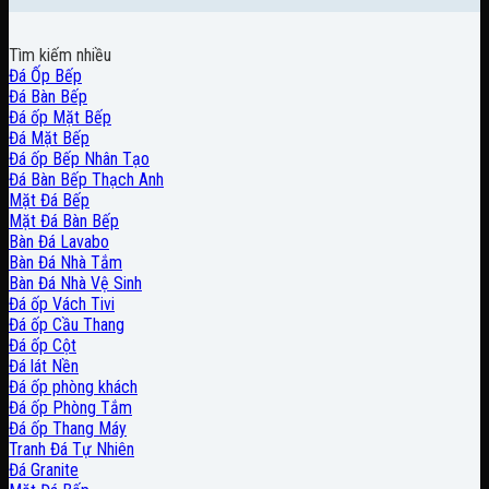
Tìm kiếm nhiều
Đá Ốp Bếp
Đá Bàn Bếp
Đá ốp Mặt Bếp
Đá Mặt Bếp
Đá ốp Bếp Nhân Tạo
Đá Bàn Bếp Thạch Anh
Mặt Đá Bếp
Mặt Đá Bàn Bếp
Bàn Đá Lavabo
Bàn Đá Nhà Tắm
Bàn Đá Nhà Vệ Sinh
Đá ốp Vách Tivi
Đá ốp Cầu Thang
Đá ốp Cột
Đá lát Nền
Đá ốp phòng khách
Đá ốp Phòng Tắm
Đá ốp Thang Máy
Tranh Đá Tự Nhiên
Đá Granite