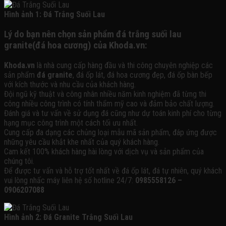
Hình ảnh 1: Đá Trắng Suối Lau
Lý do bạn nên chọn sản phẩm đá trắng suối lau
granite(đá hoa cương) của Khoda.vn:
Khoda.vn
là nhà cung cấp hàng đầu và thi công chuyên nghiệp các
sản phẩm
đá granite
, đá ốp lát, đá hoa cương đẹp, đá ốp bàn bếp
với kích thước và nhu cầu của khách hàng.
Đội ngũ kỹ thuật và công nhân nhiều năm kinh nghiệm đã từng thi
công nhiều công trình có tính thẩm mỹ cao và đảm bảo chất lượng.
Đánh giá và tư vấn về sử dụng đá cũng như dự toán kinh phí cho từng
hạng mục công trình một cách tối ưu nhất.
Cung cấp đa dạng các chủng loại mẫu mã sản phẩm, đáp ứng được
những yêu cầu khắt khe nhất của quý khách hàng.
Cam kết 100% khách hàng hài lòng với dịch vụ và sản phẩm của
chúng tôi.
Để được tư vấn và hỗ trợ tốt nhất về đá ốp lát, đá tự nhiên, quý khách
vui lòng nhấc máy liên hệ số hotline 24/7:
0985558126 –
0906207088
Hình ảnh 2: Đá Granite Trắng Suối Lau