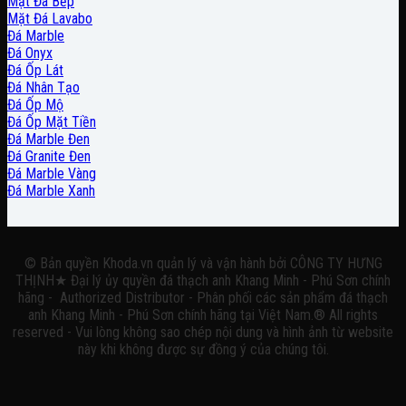
Mặt Đá Bếp
Mặt Đá Lavabo
Đá Marble
Đá Onyx
Đá Ốp Lát
Đá Nhân Tạo
Đá Ốp Mộ
Đá Ốp Mặt Tiền
Đá Marble Đen
Đá Granite Đen
Đá Marble Vàng
Đá Marble Xanh
© Bản quyền Khoda.vn quản lý và vận hành bởi CÔNG TY HƯNG
THỊNH★ Đại lý ủy quyền đá thạch anh Khang Minh - Phú Sơn chính
hãng - Authorized Distributor - Phân phối các sản phẩm đá thạch
anh Khang Minh - Phú Sơn chính hãng tại Việt Nam.® All rights
reserved - Vui lòng không sao chép nội dung và hình ảnh từ website
này khi không được sự đồng ý của chúng tôi.