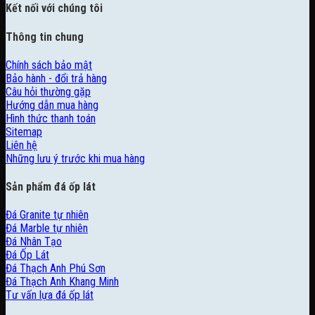
Kết nối với chúng tôi
Thông tin chung
Chính sách bảo mật
Bảo hành - đổi trả hàng
Câu hỏi thường gặp
Hướng dẫn mua hàng
Hình thức thanh toán
Sitemap
Liên hệ
Những lưu ý trước khi mua hàng
Sản phẩm đá ốp lát
Đá Granite tự nhiên
Đá Marble tự nhiên
Đá Nhân Tạo
Đá Ốp Lát
Đá Thạch Anh Phú Sơn
Đá Thạch Anh Khang Minh
Tư vấn lựa đá ốp lát