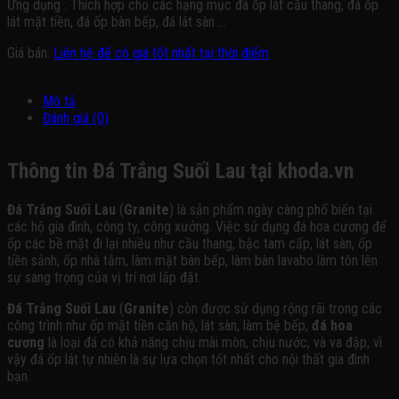
Ứng dụng : Thích hợp cho các hạng mục đá ốp lát cầu thang, đá ốp
lát mặt tiền, đá ốp bàn bếp, đá lát sàn …
Giá bán:
Liên hệ để có giá tốt nhất tại thời điểm
Mô tả
Đánh giá (0)
Thông tin Đá Trắng Suối Lau tại khoda.vn
Đá Trắng Suối Lau
(
Granite
) là sản phẩm ngày càng phổ biến tại
các hộ gia đình, công ty, công xưởng. Việc sử dụng đá hoa cương để
ốp các bề mặt đi lại nhiều như cầu thang, bậc tam cấp, lát sàn, ốp
tiền sảnh, ốp nhà tắm, làm mặt bàn bếp, làm bàn lavabo làm tôn lên
sự sang trọng của vị trí nơi lắp đặt.
Đá Trắng Suối Lau
(
Granite
) còn được sử dụng rộng rãi trong các
công trình như ốp mặt tiền căn hộ, lát sàn, làm bệ bếp,
đá hoa
cương
là loại đá có khả năng chịu mài mòn, chịu nước, và va đập, vì
vậy đá ốp lát tự nhiên là sự lựa chọn tốt nhất cho nội thất gia đình
bạn.