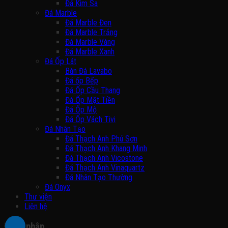
Đá Kim Sa
Đá Marble
Đá Marble Đen
Đá Marble Trắng
Đá Marble Vàng
Đá Marble Xanh
Đá Ốp Lát
Bàn Đá Lavabo
Đá ốp Bếp
Đá Ốp Cầu Thang
Đá Ốp Mặt Tiền
Đá Ốp Mộ
Đá Ốp Vách Tivi
Đá Nhân Tạo
Đá Thạch Anh Phú Sơn
Đá Thạch Anh Khang Minh
Đá Thạch Anh Vicostone
Đá Thạch Anh Vinaquartz
Đá Nhân Tạo Thường
Đá Onyx
Thư viện
Liên hệ
Đăng nhập