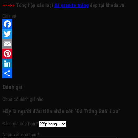
===>>
Tổng hộp các loại
đá granite trắng
đẹp tại khoda.vn
Chia sẻ
Facebook
Twitter
Email
Pinterest
LinkedIn
Share
Đánh giá
Chưa có đánh giá nào.
Hãy là người đầu tiên nhận xét “Đá Trắng Suối Lau”
Đánh giá của bạn
*
Nhận xét của bạn
*