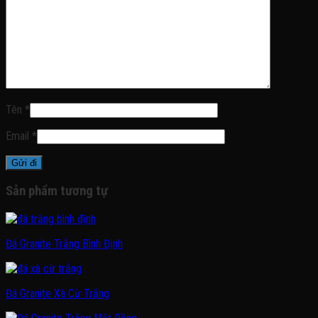
Tên
*
Email
*
Sản phẩm tương tự
Đá Granite Trắng Bình Định
Đá Granite Xà Cừ Trắng