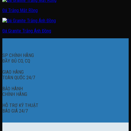
Đá Trắng Mắt Rồng
Đá Granite Trắng Ánh Đồng
SP CHÍNH HÃNG
ĐẦY ĐỦ CO, CQ
GIAO HÀNG
TOÀN QUỐC 24/7
BẢO HÀNH
CHÍNH HÃNG
HỖ TRỢ KỸ THUẬT
BÁO GIÁ 24/7