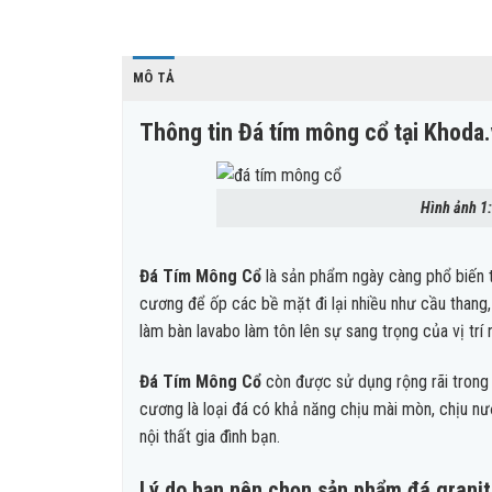
MÔ TẢ
Thông tin Đá tím mông cổ tại Khoda
Hình ảnh 1:
Đá Tím Mông Cổ
là sản phẩm ngày càng phổ biến t
cương để ốp các bề mặt đi lại nhiều như cầu thang,
làm bàn lavabo làm tôn lên sự sang trọng của vị trí n
Đá Tím Mông Cổ
còn được sử dụng rộng rãi trong c
cương là loại đá có khả năng chịu mài mòn, chịu nước
nội thất gia đình bạn.
Lý do bạn nên chọn sản phẩm đá grani