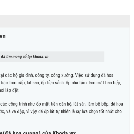
.vn
 đá tím mông cổ tại khoda.vn
ại các hộ gia đình, công ty, công xưởng. Việc sử dụng đá hoa
 bậc tam cấp, lát sàn, ốp tiền sảnh, ốp nhà tắm, làm mặt bàn bếp,
ơi lắp đặt.
ác công trình như ốp mặt tiền căn hộ, lát sàn, làm bệ bếp, đá hoa
, và va đập, vì vậy đá ốp lát tự nhiên là sự lựa chọn tốt nhất cho
te(đá hoa cương) của Khoda.vn: