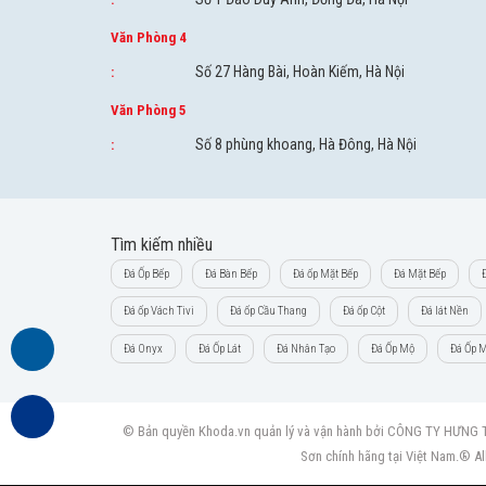
Văn Phòng 4
Số 27 Hàng Bài, Hoàn Kiếm, Hà Nội
:
Văn Phòng 5
Số 8 phùng khoang, Hà Đông, Hà Nội
:
Tìm kiếm nhiều
Đá Ốp Bếp
Đá Bàn Bếp
Đá ốp Mặt Bếp
Đá Mặt Bếp
Đá ốp Vách Tivi
Đá ốp Cầu Thang
Đá ốp Cột
Đá lát Nền
Đá Onyx
Đá Ốp Lát
Đá Nhân Tạo
Đá Ốp Mộ
Đá Ốp M
© Bản quyền Khoda.vn quản lý và vận hành bởi CÔNG TY HƯNG THỊ
Sơn chính hãng tại Việt Nam.® Al