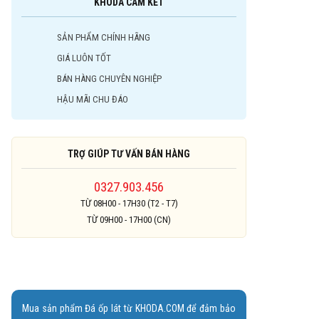
KHODA CAM KẾT
SẢN PHẨM CHÍNH HÃNG
GIÁ LUÔN TỐT
BÁN HÀNG CHUYÊN NGHIỆP
HẬU MÃI CHU ĐÁO
TRỢ GIÚP TƯ VẤN BÁN HÀNG
0327.903.456
TỪ 08H00 - 17H30 (T2 - T7)
TỪ 09H00 - 17H00 (CN)
Mua sản phẩm Đá ốp lát từ KHODA.COM để đảm bảo