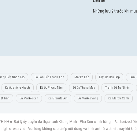
Liên hệ
Những lưu ý trước khi mu
Đá ốp Bếp Nhân Tạo
Đá Bàn Bếp Thạch Anh
Mặt Đá Bếp
Mặt Đá Bàn Bếp
Bàn Đ
Đá ốp phòng khách
Đá ốp Phòng Tắm
Đá ốp Thang Máy
Tranh Đá Tự Nhiên
ặt Tiền
Đá Marble Đen
Đá Granite Đen
Đá Marble Vàng
Đá Marble Xanh
NH★ Đại lý ủy quyền đá thạch anh Khang Minh - Phú Sơn chính hãng - Authorized Dist
l rights reserved - Vui lòng không sao chép nội dung và hình ảnh từ website này khi kh