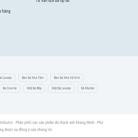
Tư vấn lựa đá ốp lát
a hàng
á Lavabo
Bàn Đá Nhà Tắm
Bàn Đá Nhà Vệ Sinh
Đá Granite
Mặt Đá Bếp
Mặt Đá Lavabo
Đá Marble
ributor - Phân phối các sản phẩm đá thạch anh Khang Minh - Phú
ông được sự đồng ý của chúng tôi.