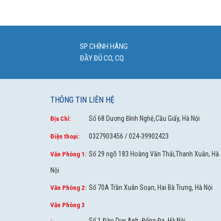
SP CHÍNH HÃNG
ĐẦY ĐỦ CO, CQ
THÔNG TIN LIÊN HỆ
Số 68 Dương Đình Nghệ,Cầu Giấy, Hà Nội
Địa Chỉ:
0327903456 / 024-39902423
Điện thoại:
Số 29 ngõ 183 Hoàng Văn Thái,Thanh Xuân, Hà
Văn Phòng 1:
Nội
Số 70A Trần Xuân Soạn, Hai Bà Trưng, Hà Nội
Văn Phòng 2:
Văn Phòng 3
Số 1 Đào Duy Anh, Đống Đa, Hà Nội
: