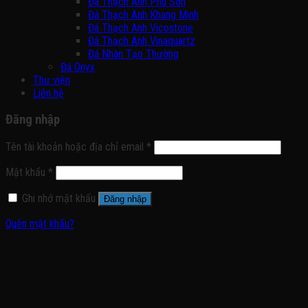
Đá Thạch Anh Phú Sơn
Đá Thạch Anh Khang Minh
Đá Thạch Anh Vicostone
Đá Thạch Anh Vinaquartz
Đá Nhân Tạo Thường
Đá Onyx
Thư viện
Liên hệ
Đăng nhập
Tên tài khoản hoặc địa chỉ email
*
Mật khẩu
*
Ghi nhớ mật khẩu
Đăng nhập
Quên mật khẩu?