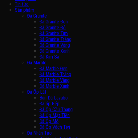
Tin tức
Sản phẩm
Đá Granite
Đá Granite Đen
Đá Granite Đỏ
Đá Granite Tím
Đá Granite Trắng
Đá Granite Vàng
Đá Granite Xanh
Đá Kim Sa
Đá Marble
Đá Marble Đen
Đá Marble Trắng
Đá Marble Vàng
Đá Marble Xanh
Đá Ốp Lát
Bàn Đá Lavabo
Đá ốp Bếp
Đá Ốp Cầu Thang
Đá Ốp Mặt Tiền
Đá Ốp Mộ
Đá Ốp Vách Tivi
Đá Nhân Tạo