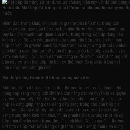
Hình ảnh: Mặt bếp đá trắng sứ rất được ưa chuộng hiện nay với 
nước
Điểm đặc trưng khác, khi chọn đá granite bàn bếp màu trắng còn
giúp tạo cảm giác căn bếp của bạn như được rộng hơn, thoáng hơn.
Đây là điểm mạnh cảm quan của màu trắng trong việc áp dụng vào
không gian. Đối với các gia đình sửa dụng căn bếp có diện tích bàn
bếp nhỏ thì đá granite bàn bếp màu trắng sẽ là phương án tối ưu nhất
cho không gian. Bạn có thể chọn đá granite ốp bàn bếp vân đen, vân
xám, vân vàng… Nếu e dè đá màu trắng sẽ dễ khiến nổi bật nhứng vết
bẩn nếu có trên bàn bếp, thì bạn có thể chọn đá granite trắng hạt
đen để ốp bếp cho gia đình.
Mặt bếp bằng Granite đá hoa cương màu đen
Mặt bếp bằng đá granite màu đen thường tạo cảm giác không chỉ
đẳng cấp sang trọng, lịch lãm mà còn nâng cao vẻ huyền bí và quyền
uy cho phòng bếp. Đặc biệt lưu ý hơn, lúc chọn loại đá granite cao
cấp sẽ càng giúp nâng cao đẳng cấp sang trông cho căn bếp gia
đình bạn. Gỉa dụ mặt bếp bằng đá granite (hoa cương) màu trắng
sang trọng theo kiểu tinh khôi, thì đá granite (hoa cương) mặt đá ốp
bếp màu đen lại sang trọng theo 1 cách khác. Nhiều gia đình thường
kết hợp đá ốp măt bếp bằng đá granite (hoa cương) màu đen cùng