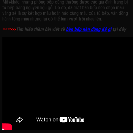
Mặt khác, nhưng phòng bếp cũng thường được các gia đình trang bị
tủ bếp bằng nguyên liệu gỗ. Do đó, đá mặt bàn bếp nên chọn màu
vàng sẽ là sự kết hợp màu hoàn hảo cùng màu của tủ bếp, vẫn đồng
hành tông màu nhưng lại có thể làm vượt trội nhau lên.
===>>>
Tìm hiểu thềm bài viết về
bàn bếp nên dùng đá gì
tại đây