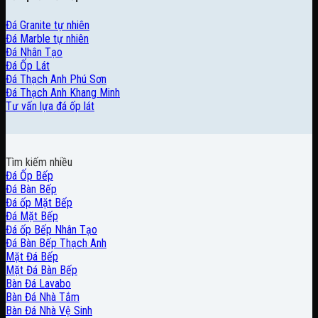
Đá Granite tự nhiên
Đá Marble tự nhiên
Đá Nhân Tạo
Đá Ốp Lát
Đá Thạch Anh Phú Sơn
Đá Thạch Anh Khang Minh
Tư vấn lựa đá ốp lát
Tìm kiếm nhiều
Đá Ốp Bếp
Đá Bàn Bếp
Đá ốp Mặt Bếp
Đá Mặt Bếp
Đá ốp Bếp Nhân Tạo
Đá Bàn Bếp Thạch Anh
Mặt Đá Bếp
Mặt Đá Bàn Bếp
Bàn Đá Lavabo
Bàn Đá Nhà Tắm
Bàn Đá Nhà Vệ Sinh