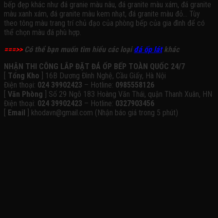
bếp đẹp khác như đá granie màu nâu, đá granite màu xám, đá granite
màu xanh xám, đá granite màu kem nhạt, đá granite màu đỏ… Tùy
theo tông màu trang trí chủ đạo của phòng bếp của gia đình để có
thể chọn màu đá phù hợp.
===>>
Có thể bạn muốn tìm hiểu các loại
đá ốp lát
khác
NHẬN THI CÔNG LẮP ĐẶT ĐÁ ỐP BẾP TOÀN QUỐC 24/7
[
Tổng Kho
] 16B Dương Đình Nghệ, Cầu Giấy, Hà Nội
Điện thoại:
024 39902423
– Hotline:
0985558126
[
Văn Phòng
] Số 29 Ngõ 183 Hoàng Văn Thái, quận Thanh Xuân, HN
Điện thoại:
024 39902423
– Hotline:
0327903456
[
Email
] khodavn@gmail.com (Nhận báo giá trong 5 phút)