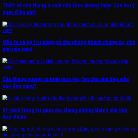
Thiết kế cầu thang ở cuối nhà theo phong thủy- Cần lưu ý
ngay điều này!
Mẫu tủ và kệ tivi bằng gỗ cho phòng khách chung cư, nhà
phố nên xem!
Cầu thang vuông và kính inox 4m, 5m cho nhà ống mẫu
nào đẹp sang?
5+ cách trang trí gầm cầu thang phòng khách nhà ống
hợp chuẩn