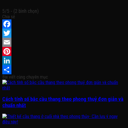
5/5 - (2 bình chọn)
Chia sẻ
Facebook
Twitter
Email
Pinterest
LinkedIn
Bài viết cùng chuyên mục
Share
Cách tính số bậc cầu thang theo phong thuỷ đơn giản và
chuẩn nhất