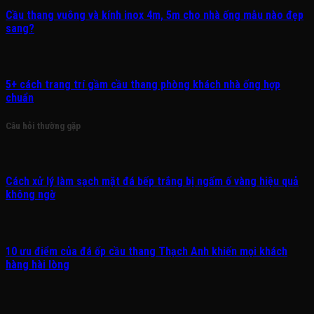
Cầu thang vuông và kính inox 4m, 5m cho nhà ống mẫu nào đẹp
sang?
5+ cách trang trí gầm cầu thang phòng khách nhà ống hợp
chuẩn
Câu hỏi thường gặp
Cách xử lý làm sạch mặt đá bếp trắng bị ngấm ố vàng hiệu quả
không ngờ
10 ưu điểm của đá ốp cầu thang Thạch Anh khiến mọi khách
hàng hài lòng