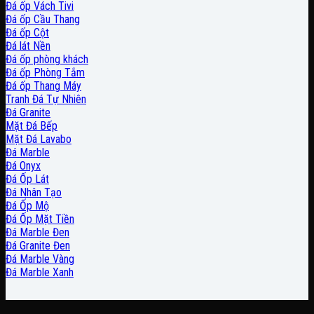
Đá ốp Vách Tivi
Đá ốp Cầu Thang
Đá ốp Cột
Đá lát Nền
Đá ốp phòng khách
Đá ốp Phòng Tắm
Đá ốp Thang Máy
Tranh Đá Tự Nhiên
Đá Granite
Mặt Đá Bếp
Mặt Đá Lavabo
Đá Marble
Đá Onyx
Đá Ốp Lát
Đá Nhân Tạo
Đá Ốp Mộ
Đá Ốp Mặt Tiền
Đá Marble Đen
Đá Granite Đen
Đá Marble Vàng
Đá Marble Xanh