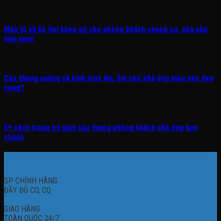
Mẫu tủ và kệ tivi bằng gỗ cho phòng khách chung cư, nhà phố
nên xem!
Cầu thang vuông và kính inox 4m, 5m cho nhà ống mẫu nào đẹp
sang?
5+ cách trang trí gầm cầu thang phòng khách nhà ống hợp
chuẩn
SP CHÍNH HÃNG
ĐẦY ĐỦ CO, CQ
GIAO HÀNG
TOÀN QUỐC 24/7