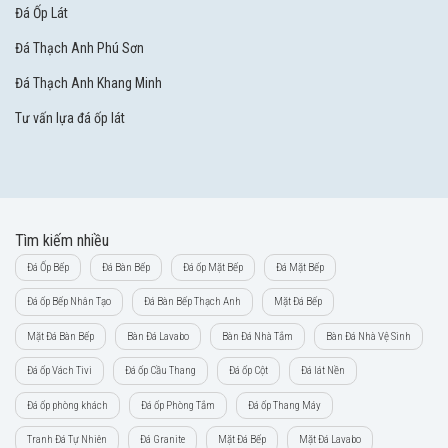
Đá Ốp Lát
Đá Thạch Anh Phú Sơn
Đá Thạch Anh Khang Minh
Tư vấn lựa đá ốp lát
Tìm kiếm nhiều
Đá Ốp Bếp
Đá Bàn Bếp
Đá ốp Mặt Bếp
Đá Mặt Bếp
Đá ốp Bếp Nhân Tạo
Đá Bàn Bếp Thạch Anh
Mặt Đá Bếp
Mặt Đá Bàn Bếp
Bàn Đá Lavabo
Bàn Đá Nhà Tắm
Bàn Đá Nhà Vệ Sinh
Đá ốp Vách Tivi
Đá ốp Cầu Thang
Đá ốp Cột
Đá lát Nền
Đá ốp phòng khách
Đá ốp Phòng Tắm
Đá ốp Thang Máy
Tranh Đá Tự Nhiên
Đá Granite
Mặt Đá Bếp
Mặt Đá Lavabo