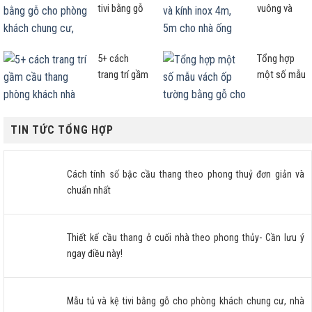
chuẩn nhất
ngay điều
tivi bằng gỗ
vuông và
này!
cho phòng
kính inox
khách chung
4m, 5m cho
cư, nhà phố
nhà ống mẫu
5+ cách
Tổng hợp
nên xem!
nào đẹp
trang trí gầm
một số mẫu
sang?
cầu thang
vách ốp
phòng khách
tường bằng
nhà ống hợp
gỗ cho
TIN TỨC TỔNG HỢP
chuẩn
phòng khách
và đầu
giường
Cách tính số bậc cầu thang theo phong thuỷ đơn giản và
phòng ngủ
chuẩn nhất
đẹp nhất
Thiết kế cầu thang ở cuối nhà theo phong thủy- Cần lưu ý
ngay điều này!
Mẫu tủ và kệ tivi bằng gỗ cho phòng khách chung cư, nhà