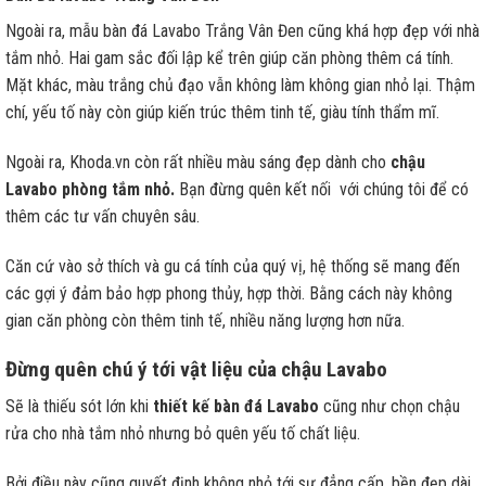
Ngoài ra, mẫu bàn đá Lavabo Trắng Vân Đen cũng khá hợp đẹp với nhà
tắm nhỏ. Hai gam sắc đối lập kể trên giúp căn phòng thêm cá tính.
Mặt khác, màu trắng chủ đạo vẫn không làm không gian nhỏ lại. Thậm
chí, yếu tố này còn giúp kiến trúc thêm tinh tế, giàu tính thẩm mĩ.
Ngoài ra, Khoda.vn còn rất nhiều màu sáng đẹp dành cho
chậu
Lavabo phòng tắm nhỏ.
Bạn đừng quên kết nối với chúng tôi để có
thêm các tư vấn chuyên sâu.
Căn cứ vào sở thích và gu cá tính của quý vị, hệ thống sẽ mang đến
các gợi ý đảm bảo hợp phong thủy, hợp thời. Bằng cách này không
gian căn phòng còn thêm tinh tế, nhiều năng lượng hơn nữa.
Đừng quên chú ý tới vật liệu của chậu Lavabo
Sẽ là thiếu sót lớn khi
thiết kế bàn đá Lavabo
cũng như chọn chậu
rửa cho nhà tắm nhỏ nhưng bỏ quên yếu tố chất liệu.
Bởi điều này cũng quyết định không nhỏ tới sự đẳng cấp, bền đẹp dài