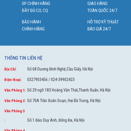
SP CHÍNH HÃNG
GIAO HÀNG
ĐẦY ĐỦ CO, CQ
TOÀN QUỐC 24/7
BẢO HÀNH
HỖ TRỢ KỸ THUẬT
CHÍNH HÃNG
BÁO GIÁ 24/7
THÔNG TIN LIÊN HỆ
Số 68 Dương Đình Nghệ,Cầu Giấy, Hà Nội
Địa Chỉ:
0327903456 / 024-39902423
Điện thoại:
Số 29 ngõ 183 Hoàng Văn Thái,Thanh Xuân, Hà Nội
Văn Phòng 1:
Số 70A Trần Xuân Soạn, Hai Bà Trưng, Hà Nội
Văn Phòng 2:
Văn Phòng 3
Số 1 Đào Duy Anh, Đống Đa, Hà Nội
:
Văn Phòng 4