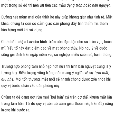
một trong số đó thì nên ưu tiên các mẫu
dạng tròn hoặc bán nguyệt.
Đường nét mềm mại của thiết kế này giúp không gian như tinh tế. Mặt
khác, chúng ta còn có cảm giác căn phòng đầy tính thẩm mĩ, thêm
hào hứng mỗi khi sử dụng.
Chưa hết,
chậu Lavabo hình tròn
còn đại diện cho sự tròn vẹn, hoàn
mĩ. Yếu tố này đạt điểm cao về mặt phong thủy. Nó ngụ ý về cuộc
sống gia đình tràn ngập niềm vui, sự nghiệp nhiều suôn sẻ, hanh thông.
Trường hợp phòng tắm nhỏ hẹp hơn nữa thì hình bán nguyệt cũng là ý
tưởng hay. Biểu tượng vầng trăng còn mang ý nghĩa về sự
tươi mát,
dịu nhẹ.
Mọi tổn thương, mệt mỏi sẽ nhanh chóng được xóa nhòa khi
quý vị bước chân vào căn phòng này.
Chúng ta dễ dàng gột rửa mọi “bụi bẩn” cả trên cơ thể, khuôn mặt lẫn
trong tâm hồn. Từ đó quý vị còn có cảm giác thoải mái, tràn đầy năng
lượng khi bước ra.