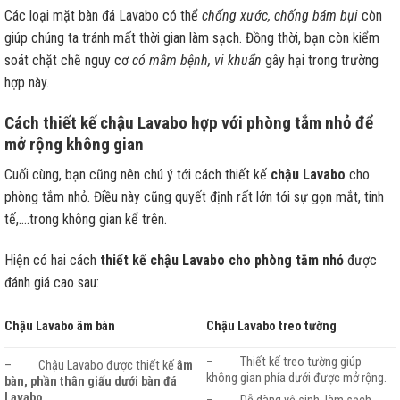
Các loại mặt bàn đá Lavabo có thể
chống xước, chống bám bụi
còn
giúp chúng ta tránh mất thời gian làm sạch. Đồng thời, bạn còn kiểm
soát chặt chẽ nguy cơ
có mầm bệnh, vi khuẩn
gây hại trong trường
hợp này.
Cách thiết kế chậu Lavabo hợp với phòng tắm nhỏ để
mở rộng không gian
Cuối cùng, bạn cũng nên chú ý tới cách thiết kế
chậu Lavabo
cho
phòng tắm nhỏ. Điều này cũng quyết định rất lớn tới sự gọn mắt, tinh
tế,….trong không gian kể trên.
Hiện có hai cách
thiết kế chậu Lavabo cho phòng tắm nhỏ
được
đánh giá cao sau:
Chậu Lavabo âm bàn
Chậu Lavabo treo tường
– Thiết kế treo tường giúp
– Chậu Lavabo được thiết kế
âm
không gian phía dưới được mở rộng.
bàn, phần thân giấu dưới bàn đá
Lavabo.