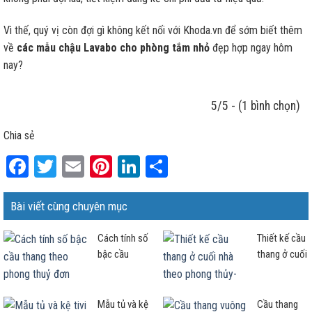
Vì thế, quý vị còn đợi gì không kết nối với Khoda.vn để sớm biết thêm
về
các mẫu chậu Lavabo
cho phòng tắm nhỏ
đẹp hợp ngay hôm
nay?
5/5 - (1 bình chọn)
Chia sẻ
Facebook
Twitter
Email
Pinterest
LinkedIn
Share
Bài viết cùng chuyên mục
Cách tính số
Thiết kế cầu
bậc cầu
thang ở cuối
thang theo
nhà theo
phong thuỷ
phong thủy-
đơn giản và
Cần lưu ý
Mẫu tủ và kệ
Cầu thang