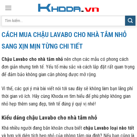
Skip
to
Tìm
content
kiếm:
CÁCH MUA CHẬU LAVABO CHO NHÀ TẮM NHỎ
SANG XỊN MỊN TỪNG CHI TIẾT
Chậu Lavabo cho nhà tắm
nhỏ
nên chọn các mẫu có phong cách
đơn giản nhưng tinh tế. Yếu tố màu sắc và cách lắp đặt rất quan trọng
để đảm bảo không gian căn phòng được mở rộng.
Vì thế, các gợi ý mà bài viết nói tới sau đây sẽ không làm bạn lãng phí
thời gian vô ích. Hãy cùng Khoda.vn tìm hiểu để phù phép không gian
nhỏ hẹp thêm sang đẹp, tinh tế đúng ý quý vị nhé!
Kiểu dáng chậu Lavabo cho nhà tắm nhỏ
Khá nhiều người đang băn khoăn chưa biết
chậu Lavabo loại nào tốt
và hợp với diện tích hẹp nhỏ của phòng tắm gia đình? Nếu bạn cũng là