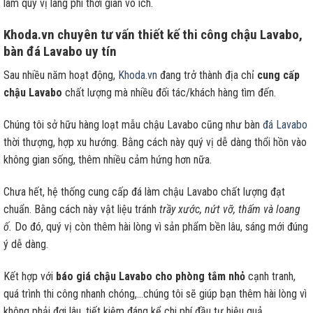
làm quý vị lãng phí thời gian vô ích.
Khoda.vn chuyên tư vấn thiết kế thi công chậu Lavabo,
bàn đá Lavabo uy tín
Sau nhiều năm hoạt động,
Khoda.vn
đang trở thành địa chỉ
cung cấp
chậu Lavabo
chất lượng mà nhiều đối tác/khách hàng tìm đến.
Chúng tôi sở hữu hàng loạt mẫu chậu Lavabo cũng như bàn
đá Lavabo
thời thượng, hợp xu hướng. Bằng cách này quý vị dễ dàng thổi hồn vào
không gian sống, thêm nhiều cảm hứng hơn nữa.
Chưa hết, hệ thống cung cấp đá làm chậu Lavabo chất lượng đạt
chuẩn. Bằng cách này vật liệu tránh
trầy xước, nứt vỡ, thấm và loang
ố.
Do đó, quý vị còn thêm hài lòng vì sản phẩm bền lâu, sáng mới đúng
ý dễ dàng.
Kết hợp với
báo giá chậu Lavabo cho phòng tắm nhỏ
cạnh tranh,
quá trình thi công nhanh chóng,…chúng tôi sẽ giúp bạn thêm hài lòng vì
không phải đợi lâu, tiết kiệm đáng kể chi phí đầu tư hiệu quả.