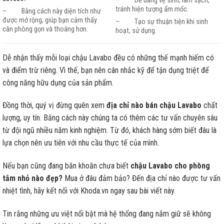
– Dễ dàng vệ sinh, làm sạch,
tránh hiện tượng ẩm mốc.
– Bằng cách này diện tích như
được mở rộng, giúp bạn cảm thấy
– Tạo sự thuận tiện khi sinh
căn phòng gọn và thoáng hơn.
hoạt, sử dụng.
Dễ nhận thấy mỗi loại chậu Lavabo đều có những thế mạnh hiếm có
và điểm trừ riêng. Vì thế, bạn nên cân nhắc kỹ để tận dụng triệt để
công năng hữu dụng của sản phẩm.
Đồng thời, quý vị đừng quên xem
địa chỉ nào bán chậu Lavabo
chất
lượng, uy tín. Bằng cách này chúng ta có thêm các tư vấn chuyên sâu
từ đội ngũ nhiều năm kinh nghiệm. Từ đó, khách hàng sớm biết đâu là
lựa chọn nên ưu tiên với nhu cầu thực tế của mình.
Nếu bạn cũng đang băn khoăn chưa biết
chậu Lavabo cho phòng
tắm nhỏ nào đẹp?
Mua ở đâu đảm bảo? Đến địa chỉ nào được tư vấn
nhiệt tình, hãy kết nối với Khoda.vn ngay sau bài viết này.
Tin rằng những ưu việt nổi bật mà hệ thống đang nắm giữ sẽ không