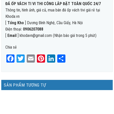
ĐÁ ỐP VÁCH TI VI THI CÔNG LẮP ĐẶT TOÀN QUỐC 24/7
Thông tin, hình ảnh, giá cả, mua bán đá ốp vách tivi giá rẻ tại
Khoda.vn
[
Tổng Kho
] Dương Đình Nghệ, Cầu Giấy, Hà Nội
Điện thoại:
0906207088
[
Email
] khodavn@gmail.com (Nhận báo giá trong 5 phút)
Chia sẻ
Facebook
Twitter
Email
Pinterest
LinkedIn
Share
SẢN PHẨM TƯƠNG TỰ