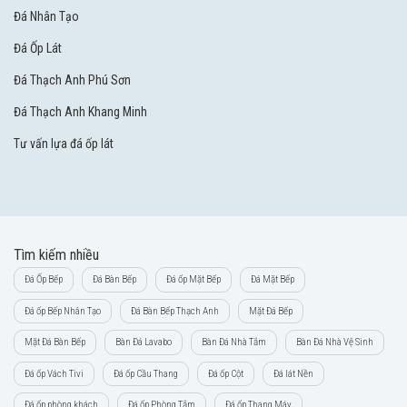
Đá Nhân Tạo
Đá Ốp Lát
Đá Thạch Anh Phú Sơn
Đá Thạch Anh Khang Minh
Tư vấn lựa đá ốp lát
Tìm kiếm nhiều
Đá Ốp Bếp
Đá Bàn Bếp
Đá ốp Mặt Bếp
Đá Mặt Bếp
Đá ốp Bếp Nhân Tạo
Đá Bàn Bếp Thạch Anh
Mặt Đá Bếp
Mặt Đá Bàn Bếp
Bàn Đá Lavabo
Bàn Đá Nhà Tắm
Bàn Đá Nhà Vệ Sinh
Đá ốp Vách Tivi
Đá ốp Cầu Thang
Đá ốp Cột
Đá lát Nền
Đá ốp phòng khách
Đá ốp Phòng Tắm
Đá ốp Thang Máy