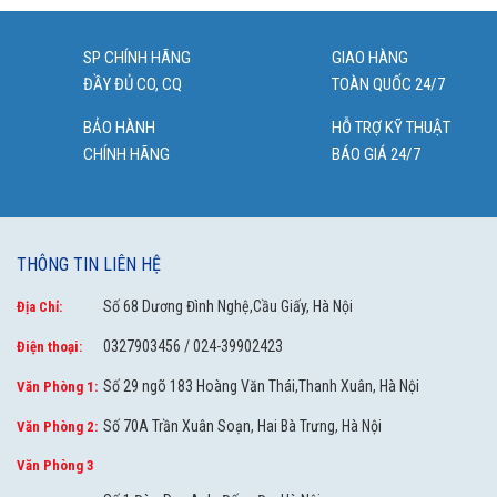
SP CHÍNH HÃNG
GIAO HÀNG
ĐẦY ĐỦ CO, CQ
TOÀN QUỐC 24/7
BẢO HÀNH
HỖ TRỢ KỸ THUẬT
CHÍNH HÃNG
BÁO GIÁ 24/7
THÔNG TIN LIÊN HỆ
Số 68 Dương Đình Nghệ,Cầu Giấy, Hà Nội
Địa Chỉ:
0327903456 / 024-39902423
Điện thoại:
Số 29 ngõ 183 Hoàng Văn Thái,Thanh Xuân, Hà Nội
Văn Phòng 1:
Số 70A Trần Xuân Soạn, Hai Bà Trưng, Hà Nội
Văn Phòng 2:
Văn Phòng 3